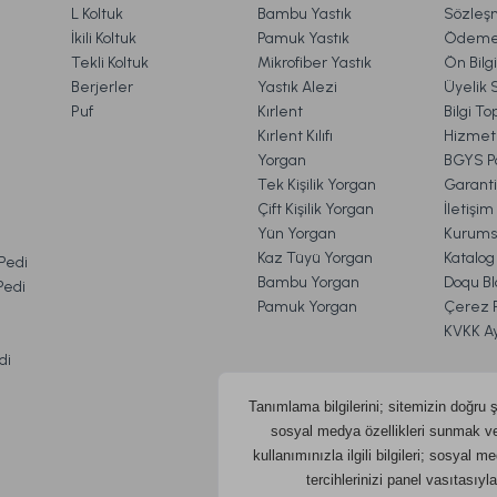
Esse Runner Beyaz
Esse Runner Pudra
Gönder
L Koltuk
Bambu Yastık
Sözleş
İkili Koltuk
Pamuk Yastık
Ödeme 
Tekli Koltuk
Mikrofiber Yastık
Ön Bilg
Berjerler
Yastık Alezi
Üyelik 
299,00 TL
299,00 TL
Puf
Kırlent
Bilgi T
Kırlent Kılıfı
Hizmetl
Yorgan
BGYS Po
Tek Kişilik Yorgan
Garanti
Çift Kişilik Yorgan
İletişi
Yün Yorgan
Kurums
VE İADE İŞLEMLERİ
Kaz Tüyü Yorgan
Katalog
 Pedi
Bambu Yorgan
Doqu Bl
 Pedi
Pamuk Yorgan
Çerez Po
KVKK A
di