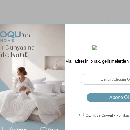
Tüm 
Ücret
Paylaş
Soru & Cevap
Taksit Seçenekleri