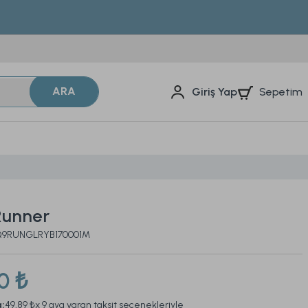
ARA
Sepetim
Giriş Yap
Runner
2Q9RUNGLRYB170001M
0 ₺
a:
49,89 ₺
x 9 aya varan taksit seçenekleriyle