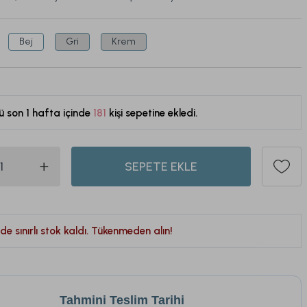
Bej
Gri
Krem
ü son 1 hafta içinde
181
kişi sepetine ekledi.
534
SEPETE EKLE
de sınırlı stok kaldı. Tükenmeden alın!
Tahmini Teslim Tarihi