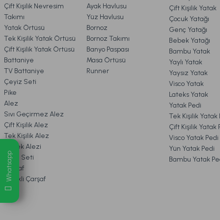
Glory Masa Örtüsü Gri
Croco Runner Beyaz
Çift Kişilik Nevresim
Ayak Havlusu
Çift Kişilik Yatak
6. ÜRÜN BİLGİLERİ
Takımı
Yüz Havlusu
Çocuk Yatağı
Yatak Örtüsü
Bornoz
Genç Yatağı
Tek Kişilik Yatak Örtüsü
Bornoz Takımı
Bebek Yatağı
7. KAMPANYA & İNDİRİMLER
1.199,00 TL
299,00 TL
Çift Kişilik Yatak Örtüsü
Banyo Paspası
Bambu Yatak
Battaniye
Masa Örtüsü
Yaylı Yatak
TV Battaniye
Runner
Yaysız Yatak
Ücretsiz Kargo
8. MÜŞTERİ HİZMETLERİ
Çeyiz Seti
Visco Yatak
Pike
Lateks Yatak
Alez
Yatak Pedi
9. YATAK & KOLTUK SİPARİŞ 
Sıvı Geçirmez Alez
Tek Kişilik Yatak
Çift Kişilik Alez
Çift Kişilik Yatak
Tek Kişilik Alez
Visco Yatak Pedi
Bebek Alezi
Yün Yatak Pedi
Whatsapp
Uyku Seti
Bambu Yatak Pe
Çarşaf
Lastikli Çarşaf