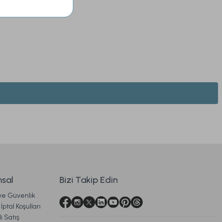
Glory Masa Örtüsü Bej
Glory Masa Örtüsü Krem
1.199,00 TL
1.199,00 TL
sal
Bizi Takip Edin
 ve Güvenlik
Ücretsiz Kargo
Ücretsiz Kargo
İptal Koşulları
i Satış