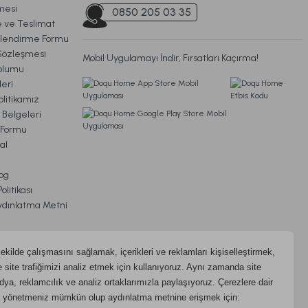
mesi
0850 205 03 35
ve Teslimat
ilendirme Formu
Sözleşmesi
Mobil Uygulamayı İndir, Fırsatları Kaçırma!
oplumu
eri
litikamız
 Belgeleri
m Formu
al
og
litikası
ydınlatma Metni