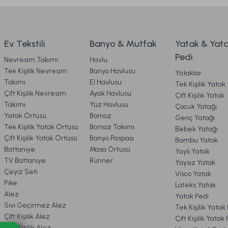
3. ÖDEME
Ürün fiyatı diğer sitelerden daha pahalı.
Bu ürüne benzer farklı alternatifler olmalı.
4. KARGO & TESLİMAT
1.699,00 TL
Ev Tekstili
Banyo & Mutfak
Yatak & Yat
Pedi
Nevresim Takımı
Havlu
Ücretsiz Ka
5. İADE & DEĞİŞİM
Tek Kişilik Nevresim
Banyo Havlusu
Yataklar
Takımı
El Havlusu
Tek Kişilik Yatak
Special Çeyiz Seti Çift Kişilik - Gri
Multi Selection 
Çift Kişilik Nevresim
Ayak Havlusu
Çift Kişilik Yatak
6. ÜRÜN BİLGİLERİ
Takımı
Yüz Havlusu
Çocuk Yatağı
Yatak Örtüsü
Bornoz
Genç Yatağı
Tek Kişilik Yatak Örtüsü
Bornoz Takımı
Bebek Yatağı
9.198,00 TL
4.999,0
%50
%30
7. KAMPANYA & İNDİRİMLER
Çift Kişilik Yatak Örtüsü
Banyo Paspası
Bambu Yatak
İndirim
İndirim
4.599,00 TL
3.499
Battaniye
Masa Örtüsü
Yaylı Yatak
TV Battaniye
Runner
Yaysız Yatak
Ücretsiz Kargo
8. MÜŞTERİ HİZMETLERİ
Çeyiz Seti
Visco Yatak
Pike
Lateks Yatak
Mora Microfiber Desenli Yorgan Çift Kişilik - Gri
Sof
Alez
Yatak Pedi
9. YATAK & KOLTUK SİPARİŞ 
Sıvı Geçirmez Alez
Tek Kişilik Yatak
Çift Kişilik Alez
Çift Kişilik Yatak
Tek Kişilik Alez