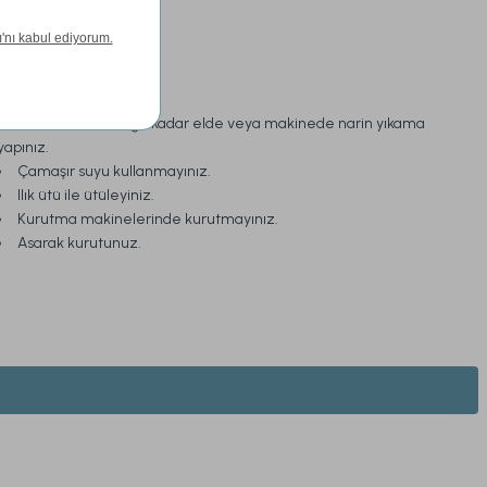
Yıkama Talimatı:
30 derece sıcaklığa kadar elde veya makinede narin yıkama
yapınız.
Çamaşır suyu kullanmayınız.
Ilık ütü ile ütüleyiniz.
Kurutma makinelerinde kurutmayınız.
Asarak kurutunuz.
Çeyiz Seti Çift Kişilik - Bej