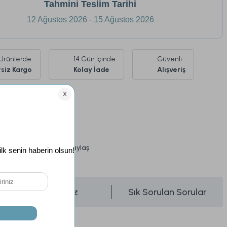
Tahmini Teslim Tarihi
12 Ağustos 2026 - 15 Ağustos 2026
Ürünlerde
14 Gün İçinde
Güvenli
siz Kargo
Kolay İade
Alışveriş
Tek Kişilik
Beyaz
si
24 Ay
Paylaş
üşünce Haber Ver
Önerileriniz
Sık Sorulan Sorular