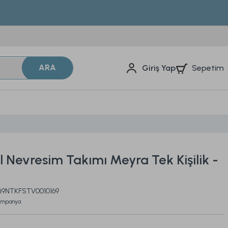
ARA
Sepetim
Giriş Yap
l Nevresim Takımı Meyra Tek Kişilik -
2Q9NTKFSTV0010169
ampanya