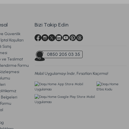
9.198,00 TL
m
sal
Bizi Takip Edin
4.599,00 TL
 ve Güvenlik
Ücretsiz Kargo
İptal Koşulları
i Satış
esim Takımı Oryena Çift Kişilik
mesi
0850 205 03 35
ve Teslimat
ilendirme Formu
Sözleşmesi
Mobil Uygulamayı İndir, Fırsatları Kaçırma!
oplumu
 TL
eri
litikamız
Ücretsiz Kargo
 Belgeleri
m Formu
sic Standart
Visco Travel Yastık Gri
al
og
litikası