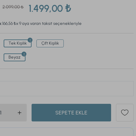
1.499,00 ₺
2.099,00 ₺
a:
166,56 ₺
x 9 aya varan taksit seçenekleriyle
Tek Kişilik
Çift Kişilik
Beyaz
ü son 1 hafta içinde
200
kişi sepetine ekledi.
375
SEPETE EKLE