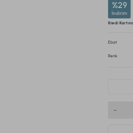
%29
İndirim
Kredi Kartın
Ebat
Renk
Bu ürün