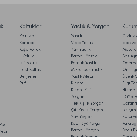
9.198,00 TL
%50
%50
İndirim
İndiri
ak
Koltuklar
Yastık & Yorgan
Kurum
4.599,00 TL
Koltuklar
Yastık
Gizlilik
rgo
Ücretsiz Kargo
Kanepe
Visco Yastık
İade ve 
Köşe Koltuk
Yün Yastık
Mesafel
Nevresim Takımı Samira Çift Kişilik
Multi Selection Nevr
Gönder
L Koltuk
Bambu Yastık
Sözleş
İkili Koltuk
Pamuk Yastık
Ödeme 
Tekli Koltuk
Mikrofiber Yastık
Ön Bilg
Berjerler
Yastık Alezi
Üyelik 
0 TL
4.999,00 TL
%30
Puf
Kırlent
Bilgi T
İndirim
,00 TL
3.499,00
Kırlent Kılıfı
Hizmetl
Yorgan
BGYS Po
Ücretsiz Kargo
Tek Kişilik Yorgan
Garanti
Çift Kişilik Yorgan
İletişi
t Bamboo Yastık 50 x 70 cm
Visco Travel Yastık Clas
Yün Yorgan
Kurums
VE İADE İŞLEMLERİ
Kaz Tüyü Yorgan
Katalog
 Pedi
Bambu Yorgan
Doqu Bl
 Pedi
Pamuk Yorgan
Çerez Po