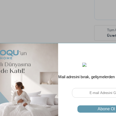
Tüm 
Ücret
Ebat
Renk
Garanti Süre
Fiyatı D
Soru & Cevap
Taksit Seçenekleri