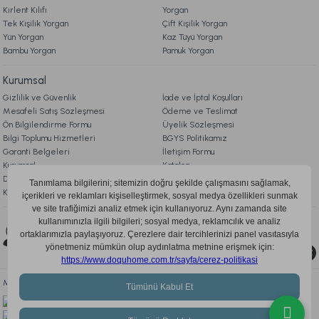
Kırlent Kılıfı
Yorgan
3.998,00 TL
%20
Tek Kişilik Yorgan
Çift Kişilik Yorgan
3.199,00 TL
Yün Yorgan
Kaz Tüyü Yorgan
İndirim
Bambu Yorgan
Pamuk Yorgan
Fırsat Ürünü
Kurumsal
Ücretsiz Kargo
Gizlilik ve Güvenlik
İade ve İptal Koşulları
Calista Pike Çift Kişilik - Sarı
Mesafeli Satış Sözleşmesi
Ödeme ve Teslimat
Ön Bilgilendirme Formu
Üyelik Sözleşmesi
Bilgi Toplumu Hizmetleri
BGYS Politikamız
1.429,00 TL
%20
Garanti Belgeleri
İletişim Formu
1.149,00 TL
Kurumsal
Katalog
İndirim
Doqu Blog
Çerez Politikası
Ücretsiz Kargo
KVKK Aydınlatma Metni
Comfyline Bebek Yastık Bebek - Beyaz
Bizi Takip Edin
0850 205 03 35
729,00 TL
Mobil Uygulamayı İndir, Fırsatları Kaçırma!
Ücretsiz Kargo