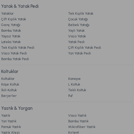
919,00 TL
Yatak & Yatak Pedi
Yataklar
Tek Kişilik Yatak
Ücretsiz Kargo
9. YATAK & KOLTUK SİPARİŞ VE İADE İŞLEMLERİ
Çift Kişilik Yatak
Çocuk Yatağı
Genç Yatağı
Bebek Yatağı
Visco Travel Yastık Classic Standart
Visco Travel Yastık Gri
Bambu Yatak
Yaylı Yatak
Yaysız Yatak
Visco Yatak
Lateks Yatak
Yatak Pedi
459,00 TL
549,00 TL
Tek Kişilik Yatak Pedi
Çift Kişilik Yatak Pedi
Visco Yatak Pedi
Yün Yatak Pedi
Bambu Yatak Pedi
Online'a Özel
Online'a Özel
Koltuklar
Visco Fly Soft Yastık 64x28x12,5 cm
Luna Yastık 46 x 70 cm
Koltuklar
Kanepe
Köşe Koltuk
L Koltuk
İkili Koltuk
Tekli Koltuk
1.190,00 TL
1.679,00 TL
Berjerler
Puf
Ücretsiz Kargo
Online'a Özel
Yastık & Yorgan
Ücretsiz Kargo
Yastık
Visco Yastık
Yün Yastık
Bambu Yastık
Visco Air Yastık 2'li Avantajlı Paket 60 x 40 cm - Beyaz
Pamuk Yastık
Mikrofiber Yastık
Yastık Alezi
Kırlent