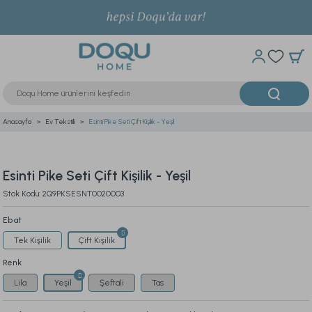
Anasayfa
Ev Tekstili
Esinti Pike Seti Çift Kişilik - Yeşil
Esinti Pike Seti Çift Kişilik - Yeşil
Stok Kodu: 2Q9PKSESNT0020003
Ebat
Tek Kişilik
Çift Kişilik
Renk
Lila
Yeşil
Şeftali
Tas