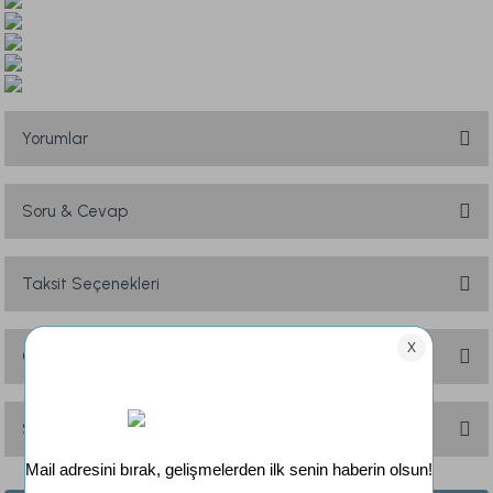
Yorumlar
Soru & Cevap
Bu ürüne ilk yorumu siz yapın!
Yorum Yaz
Taksit Seçenekleri
Ürün hakkında henüz soru sorulmamış.
Soru Sor
Önerileriniz
Bu ürünün fiyat bilgisi, resim, ürün açıklamalarında ve diğer konularda
yetersiz gördüğünüz noktaları öneri formunu kullanarak tarafımıza
Sık Sorulan Sorular
iletebilirsiniz.
Görüş ve önerileriniz için teşekkür ederiz.