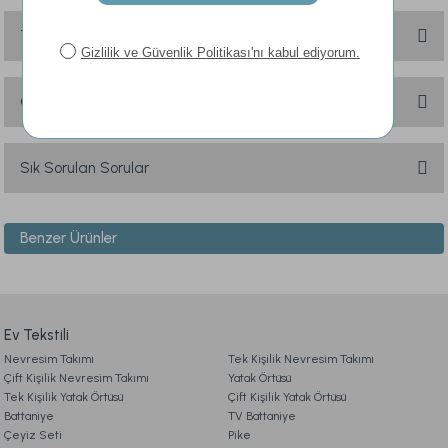
Yorum Yaz
Taksit Seçenekleri
Ürün hakkında henüz soru sorulmamış.
Soru Sor
Önerileriniz
Bu ürünün fiyat bilgisi, resim, ürün açıklamalarında ve diğer konularda
yetersiz gördüğünüz noktaları öneri formunu kullanarak tarafımıza
Sık Sorulan Sorular
iletebilirsiniz.
Görüş ve önerileriniz için teşekkür ederiz.
Benzer Ürünler
1. ÜYELİK
Ürün resmi kalitesiz, bozuk veya görüntülenemiyor.
Ürün açıklamasında eksik bilgiler bulunuyor.
Penye Çarşaf Seti Tek King Size - Somon
2. SİPARİŞ
Ürün bilgilerinde hatalar bulunuyor.
Ürün fiyatı diğer sitelerden daha pahalı.
Ev Tekstili
1.499,00 TL
Nevresim Takımı
3. ÖDEME
Tek Kişilik Nevresim Takımı
Bu ürüne benzer farklı alternatifler olmalı.
Çift Kişilik Nevresim Takımı
Yatak Örtüsü
Ücretsiz Kargo
Tek Kişilik Yatak Örtüsü
Çift Kişilik Yatak Örtüsü
Battaniye
TV Battaniye
4. KARGO & TESLİMAT
Penye Çarşaf Seti Çift Kişilik - Mavi
Çeyiz Seti
Pike