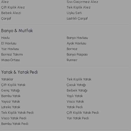
Alez
Sıvı Geçirmez Alez
Çift Kişilik Alez
Tek Kişilik Alez
5. İADE & DEĞİŞİM
Bebek Alezi
1.699,00 TL
Gönder
Uyku Seti
Çarşaf
Lastikli Çarşaf
6. ÜRÜN BİLGİLERİ
Ücretsiz Kargo
Banyo & Mutfak
Havlu
Banyo Havlusu
Penye Çarşaf Seti Çift Kişilik - Beyaz
El Havlusu
Ayak Havlusu
7. KAMPANYA & İNDİRİMLER
Yüz Havlusu
Bornoz
Bornoz Takımı
Banyo Paspası
1.699,00 TL
Masa Örtüsü
Runner
8. MÜŞTERİ HİZMETLERİ
Yatak & Yatak Pedi
Ücretsiz Kargo
Yataklar
Tek Kişilik Yatak
9. YATAK & KOLTUK SİPARİŞ VE İADE İŞLEMLERİ
Penye Çarşaf Seti Çift King Size - Sarı
Çift Kişilik Yatak
Çocuk Yatağı
Genç Yatağı
Bebek Yatağı
Bambu Yatak
Yaylı Yatak
1.999,00 TL
Yaysız Yatak
Visco Yatak
Lateks Yatak
Yatak Pedi
Tek Kişilik Yatak Pedi
Çift Kişilik Yatak Pedi
Ücretsiz Kargo
Visco Yatak Pedi
Yün Yatak Pedi
Bambu Yatak Pedi
Penye Çarşaf Seti Çift King Size - Krem