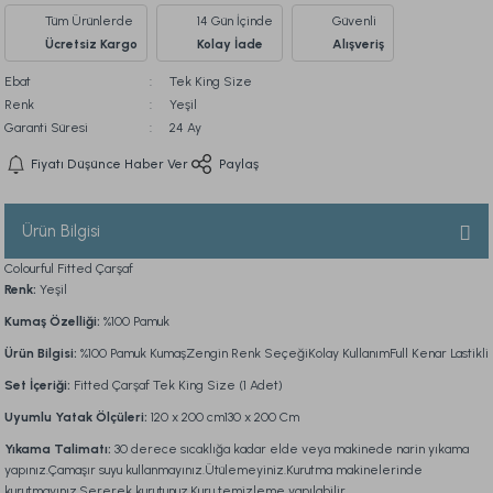
Tüm Ürünlerde
14 Gün İçinde
Güvenli
Ücretsiz Kargo
Kolay İade
Alışveriş
Ebat
Tek King Size
Renk
Yeşil
Garanti Süresi
24 Ay
Fiyatı Düşünce Haber Ver
Paylaş
Ürün Bilgisi
Colourful Fitted Çarşaf
Renk:
Yeşil
Kumaş Özelliği:
%100 Pamuk
Ürün Bilgisi:
%100 Pamuk KumaşZengin Renk SeçeğiKolay KullanımFull Kenar Lastikli
Set İçeriği:
Fitted Çarşaf Tek King Size (1 Adet)
Uyumlu Yatak Ölçüleri:
120 x 200 cm130 x 200 Cm
Yıkama Talimatı:
30 derece sıcaklığa kadar elde veya makinede narin yıkama
yapınız.Çamaşır suyu kullanmayınız.Ütülemeyiniz.Kurutma makinelerinde
kurutmayınız.Sererek kurutunuz.Kuru temizleme yapılabilir.