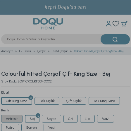
Anasayfa
Ev Tekstili
Çarşaf
Lastikli Çarşaf
Colourful Fitted Çarşaf Çift King Size - Bej
Colourful Fitted Çarşaf Çift King Size - Bej
Stok Kodu: 2Q9FCRCLRF0040002
Ebat
Çift King Size
Tek Kişilik
Çift Kişilik
Tek King Size
Renk
Antrasit
Bej
Beyaz
Gri
Lila
Mavi
Pudra
Somon
Yeşil