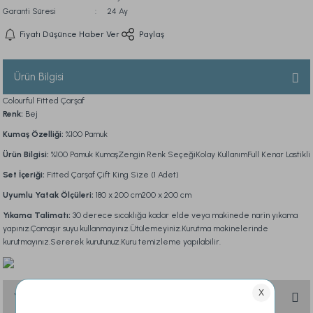
Garanti Süresi
24 Ay
Fiyatı Düşünce Haber Ver
Paylaş
Ürün Bilgisi
Colourful Fitted Çarşaf
Renk:
Bej
Kumaş Özelliği:
%100 Pamuk
Ürün Bilgisi:
%100 Pamuk KumaşZengin Renk SeçeğiKolay KullanımFull Kenar Lastikli
Set İçeriği:
Fitted Çarşaf Çift King Size (1 Adet)
Uyumlu Yatak Ölçüleri:
180 x 200 cm200 x 200 cm
Yıkama Talimatı:
30 derece sıcaklığa kadar elde veya makinede narin yıkama
yapınız.Çamaşır suyu kullanmayınız.Ütülemeyiniz.Kurutma makinelerinde
kurutmayınız.Sererek kurutunuz.Kuru temizleme yapılabilir.
Yorumlar