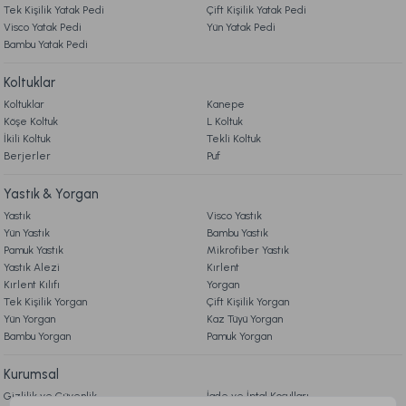
Tek Kişilik Yatak Pedi
Çift Kişilik Yatak Pedi
Ücretsiz Kargo
Visco Yatak Pedi
Yün Yatak Pedi
Bambu Yatak Pedi
Penye Çarşaf Seti Çift King Size - Krem
Koltuklar
Koltuklar
Kanepe
1.999,00 TL
Köşe Koltuk
L Koltuk
İkili Koltuk
Tekli Koltuk
Berjerler
Ücretsiz Kargo
Puf
Lexus Yatak Örtüsü / Nevresim Takımı Seti Çift Kişilik - Gri
Yastık & Yorgan
Yastık
Visco Yastık
Yün Yastık
Bambu Yastık
9.999,00 TL
Pamuk Yastık
Mikrofiber Yastık
Yastık Alezi
Kırlent
Kırlent Kılıfı
Yorgan
Ücretsiz Kargo
Tek Kişilik Yorgan
Çift Kişilik Yorgan
Yün Yorgan
Kaz Tüyü Yorgan
Loria Yatak Örtüsü / Nevresim Takımı Seti Çift Kişilik - Krem
Bambu Yorgan
Pamuk Yorgan
Kurumsal
9.999,00 TL
Gizlilik ve Güvenlik
İade ve İptal Koşulları