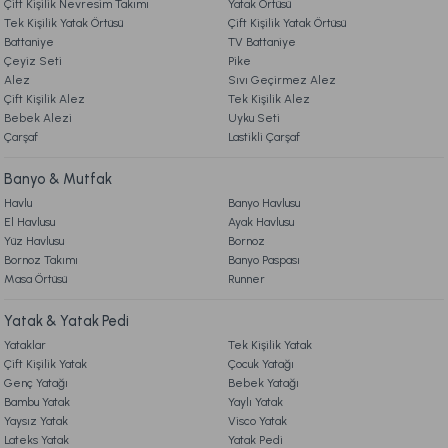
Çift Kişilik Nevresim Takımı
Yatak Örtüsü
Ücretsiz Kargo
Tek Kişilik Yatak Örtüsü
Çift Kişilik Yatak Örtüsü
Battaniye
TV Battaniye
4. KARGO & TESLİMAT
Penye Çarşaf Seti Çift Kişilik - Mavi
Çeyiz Seti
Pike
Alez
Sıvı Geçirmez Alez
Çift Kişilik Alez
Tek Kişilik Alez
5. İADE & DEĞİŞİM
Bebek Alezi
1.699,00 TL
Gönder
Uyku Seti
Çarşaf
Lastikli Çarşaf
6. ÜRÜN BİLGİLERİ
Ücretsiz Kargo
Banyo & Mutfak
Havlu
Banyo Havlusu
Penye Çarşaf Seti Çift Kişilik - Beyaz
El Havlusu
Ayak Havlusu
7. KAMPANYA & İNDİRİMLER
Yüz Havlusu
Bornoz
Bornoz Takımı
Banyo Paspası
1.699,00 TL
Masa Örtüsü
Runner
8. MÜŞTERİ HİZMETLERİ
Yatak & Yatak Pedi
Ücretsiz Kargo
Yataklar
Tek Kişilik Yatak
9. YATAK & KOLTUK SİPARİŞ VE İADE İŞLEMLERİ
Penye Çarşaf Seti Çift King Size - Sarı
Çift Kişilik Yatak
Çocuk Yatağı
Genç Yatağı
Bebek Yatağı
Bambu Yatak
Yaylı Yatak
1.999,00 TL
Yaysız Yatak
Visco Yatak
Lateks Yatak
Yatak Pedi