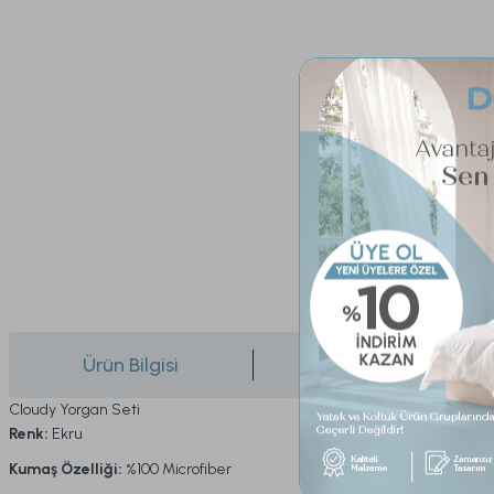
Ürün Bilgisi
Yorumlar
Cloudy Yorgan Seti
Renk:
Ekru
Kumaş Özelliği:
%100 Microfiber