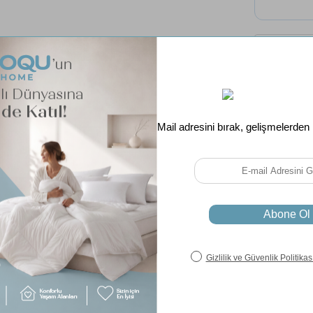
Tüm 
Ücret
Ebat
Renk
İç Dolgu
Fiyatı D
Soru & Cevap
Taksit Seçenekleri
Set İçeriği:
Yorgan 195 x 215 (1 Adet)
Yastık 50 x 70 cm (2 Adet)