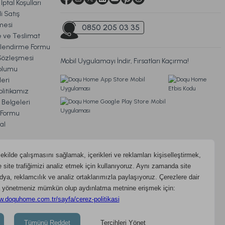
İptal Koşulları
i Satış
na Yastık 46 x 70 cm
mesi
0850 205 03 35
ve Teslimat
ilendirme Formu
Sözleşmesi
Mobil Uygulamayı İndir, Fırsatları Kaçırma!
679,00 TL
oplumu
eri
litikamız
Ücretsiz Kargo
 Belgeleri
m Formu
 Yastık Bebek - Beyaz
al
og
litikası
ydınlatma Metni
Ücretsiz Kargo