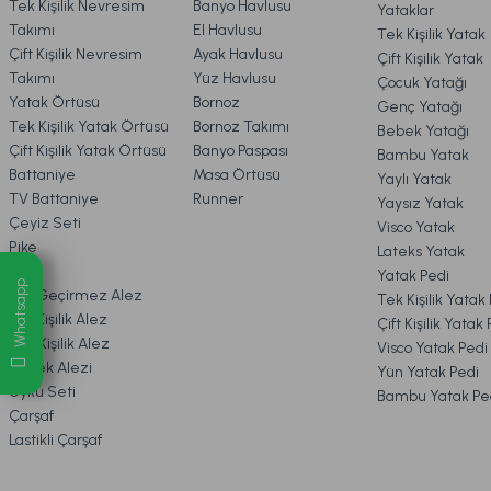
Tek Kişilik Nevresim
Banyo Havlusu
Yataklar
Takımı
El Havlusu
Tek Kişilik Yatak
Visco Travel Yastık Classic Standart
Visco Travel Y
Çift Kişilik Nevresim
Ayak Havlusu
Çift Kişilik Yatak
6. ÜRÜN BİLGİLERİ
Takımı
Yüz Havlusu
Çocuk Yatağı
Yatak Örtüsü
Bornoz
Genç Yatağı
Tek Kişilik Yatak Örtüsü
Bornoz Takımı
Bebek Yatağı
7. KAMPANYA & İNDİRİMLER
459,00 TL
549,00 TL
Çift Kişilik Yatak Örtüsü
Banyo Paspası
Bambu Yatak
Battaniye
Masa Örtüsü
Yaylı Yatak
TV Battaniye
Runner
Yaysız Yatak
Online'a Özel
Online'a Özel
8. MÜŞTERİ HİZMETLERİ
Çeyiz Seti
Visco Yatak
Pike
Lateks Yatak
Visco Air Yastık 2'li Avantajlı Paket 60 x 40 cm - Beyaz
Alez
Yatak Pedi
9. YATAK & KOLTUK SİPARİŞ 
Whatsapp
Sıvı Geçirmez Alez
Tek Kişilik Yatak
Çift Kişilik Alez
Çift Kişilik Yatak
Tek Kişilik Alez
Visco Yatak Pedi
3.998,00 TL
%20
Bebek Alezi
Yün Yatak Pedi
İndirim
3.199,00 TL
Uyku Seti
Bambu Yatak Pe
Çarşaf
Ücretsiz Kargo
Fırsat Ürünü
Lastikli Çarşaf