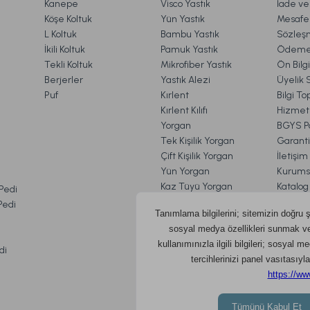
Kanepe
Visco Yastık
İade ve 
Köşe Koltuk
Yün Yastık
Mesafel
astık Gri
Visco Fly Soft Yastık 64x28x12,5 cm
Lu
Gönder
L Koltuk
Bambu Yastık
Sözleş
İkili Koltuk
Pamuk Yastık
Ödeme 
Tekli Koltuk
Mikrofiber Yastık
Ön Bilg
Berjerler
Yastık Alezi
Üyelik 
1.190,00 TL
1.
Puf
Kırlent
Bilgi T
Kırlent Kılıfı
Hizmetl
Yorgan
BGYS Po
Ücretsiz Kargo
Online'a Özel
Tek Kişilik Yorgan
Garanti
Çift Kişilik Yorgan
İletişi
Calista Pike Çift Kişilik - Sarı
Comfyline Bebek
Yün Yorgan
Kurums
VE İADE İŞLEMLERİ
Kaz Tüyü Yorgan
Katalog
 Pedi
Bambu Yorgan
Doqu Bl
 Pedi
Pamuk Yorgan
Çerez Po
1.429,00 TL
%20
729,00 TL
KVKK A
İndirim
1.149,00 TL
di
Ücretsiz Kargo