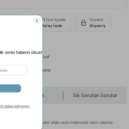
Ürünlerde
14 Gün İçinde
Güvenli
siz Kargo
Kolay İade
Alışveriş
Çift Kişilik
Ekru
%100 Kar Tanesi Elyaf
Paylaş
üşünce Haber Ver
Önerileriniz
Sık Sorulan Sorular
Yıkama Talimatı:
30 derece sıcaklığa kadar elde veya makinede narin yıkama
yapınız.