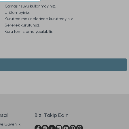
Çamaşır suyu kullanmayınız.
Ütülemeyiniz.
Kurutma makinelerinde kurutmayınız.
Sererek kurutunuz.
Kuru temizleme yapılabilir.
Soft Bamboo Yastık 50 x 70 cm
919,00 TL
sal
Bizi Takip Edin
 ve Güvenlik
Ücretsiz Kargo