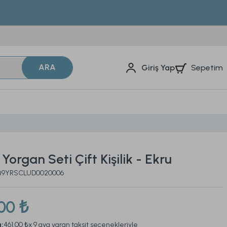
ARA
Sepetim
Giriş Yap
Yorgan Seti Çift Kişilik - Ekru
2Q9YRSCLUD0020006
00 ₺
a:
461,00 ₺
x 9 aya varan taksit seçenekleriyle