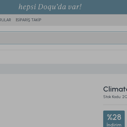
RULAR
SİPARİŞ TAKİP
Climat
Stok Kodu: 
%28
İndirim