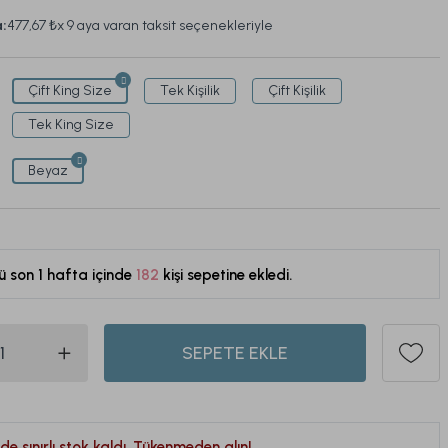
a:
477,67 ₺
x 9 aya varan taksit seçenekleriyle
Çift King Size
Tek Kişilik
Çift Kişilik
Tek King Size
Beyaz
ü son 1 hafta içinde
182
kişi sepetine ekledi.
431
SEPETE EKLE
de sınırlı stok kaldı. Tükenmeden alın!