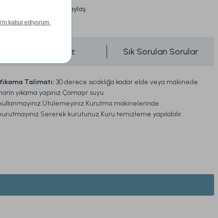
Paylaş
üşünce Haber Ver
Önerileriniz
Sık Sorulan Sorular
Yıkama Talimatı:
30 derece sıcaklığa kadar elde veya makinede
narin yıkama yapınız.Çamaşır suyu
kullanmayınız.Ütülemeyiniz.Kurutma makinelerinde
kurutmayınız.Sererek kurutunuz.Kuru temizleme yapılabilir.