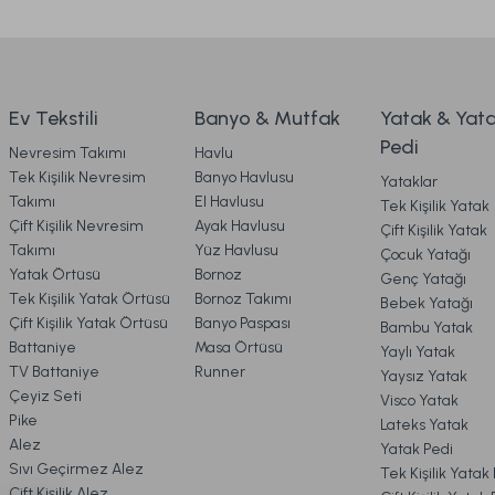
Mora Microfiber Desenli Yorgan Çift Kişilik - Gri
Str
Ürün bilgilerinde hatalar bulunuyor.
3. ÖDEME
Ürün fiyatı diğer sitelerden daha pahalı.
Bu ürüne benzer farklı alternatifler olmalı.
4. KARGO & TESLİMAT
899,00 TL
4.
Ev Tekstili
Banyo & Mutfak
Yatak & Yat
Pedi
Nevresim Takımı
Havlu
Ücretsiz Kargo
Online'a Özel
5. İADE & DEĞİŞİM
Tek Kişilik Nevresim
Banyo Havlusu
Yataklar
Takımı
El Havlusu
Tek Kişilik Yatak
Bambu Bebek Yorgan Beyaz - Bebek
Festival Bam
Çift Kişilik Nevresim
Ayak Havlusu
Çift Kişilik Yatak
6. ÜRÜN BİLGİLERİ
Takımı
Yüz Havlusu
Çocuk Yatağı
Yatak Örtüsü
Bornoz
Genç Yatağı
Tek Kişilik Yatak Örtüsü
Bornoz Takımı
Bebek Yatağı
7. KAMPANYA & İNDİRİMLER
2.969,00 TL
4.199,00 T
Çift Kişilik Yatak Örtüsü
Banyo Paspası
Bambu Yatak
Battaniye
Masa Örtüsü
Yaylı Yatak
TV Battaniye
Runner
Yaysız Yatak
Ücretsiz Kargo
8. MÜŞTERİ HİZMETLERİ
Çeyiz Seti
Visco Yatak
Pike
Lateks Yatak
Bambu Yorgan Beyaz - Çift King Size
Festival Yün 
Alez
Yatak Pedi
9. YATAK & KOLTUK SİPARİŞ 
Sıvı Geçirmez Alez
Tek Kişilik Yatak
Çift Kişilik Alez