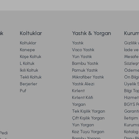
ess Free Yorgan Çift King Size - Beyaz
Yün Yorgan Çift K
299,00 TL
5.999,00 TL
ak
Koltuklar
Yastık & Yorgan
Kurum
Koltuklar
Yastık
Gizlilik
Ücretsiz Kargo
Ücr
Kanepe
Visco Yastık
İade ve 
Köşe Koltuk
Yün Yastık
Mesafel
bu Yorgan Çift King Size - Beyaz
Pamuk Yorgan Çift Ki
Gönder
L Koltuk
Bambu Yastık
Sözleş
İkili Koltuk
Pamuk Yastık
Ödeme 
Tekli Koltuk
Mikrofiber Yastık
Ön Bilg
Berjerler
Yastık Alezi
Üyelik 
L
6.699,00 TL
Puf
Kırlent
Bilgi T
Kırlent Kılıfı
Hizmetl
Yorgan
BGYS Po
Ücretsiz Kargo
Tek Kişilik Yorgan
Garanti
Çift Kişilik Yorgan
İletişi
Yorgan Tek Kişilik - Beyaz
Prestige Yorgan Tek Kişilik - 
Yün Yorgan
Kurums
VE İADE İŞLEMLERİ
Kaz Tüyü Yorgan
Katalog
 Pedi
Bambu Yorgan
Doqu Bl