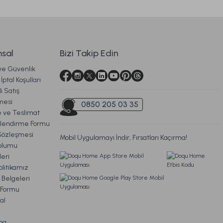
işilik - Ekru
Naturel Yorgan Tek Kişilik - Beyaz
2.599,00 TL
%31
İndirim
sal
Bizi Takip Edin
1.799,00 TL
 ve Güvenlik
etsiz Kargo
Ücretsiz Kargo
İptal Koşulları
i Satış
ng Size - Beyaz
mesi
0850 205 03 35
ve Teslimat
ilendirme Formu
Sözleşmesi
Mobil Uygulamayı İndir, Fırsatları Kaçırma!
oplumu
eri
litikamız
Ücretsiz Kargo
 Belgeleri
m Formu
Beyaz
al
og