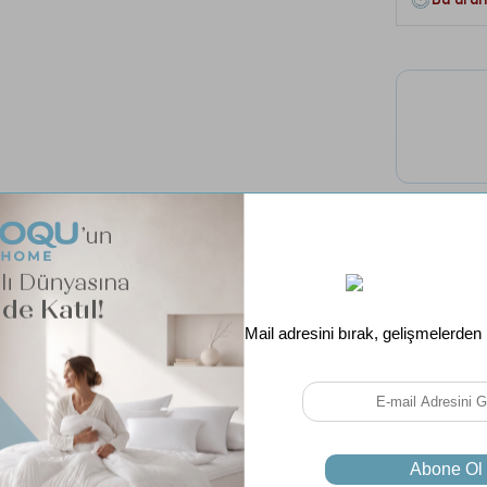
Tüm 
Ücret
Aynı Gün K
Ebat
Renk
İç Dolgu
Garanti Süre