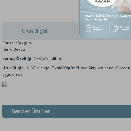
Ürün Bilgisi
Yorumlar
Climate Yorgan
Renk:
Beyaz
Kumaş Özelliği:
%100 Microfiber
Ürün Bilgisi:
%100 Microjel Elyaf300gr/m2Hava Akışı için Kenar Spacer
uygulaması
Bu ürünün fiyat bilgisi, resim, ürün açıklamalarında ve diğer konularda yeters
Görüş ve önerileriniz için teşekkür ederiz.
1. ÜYELİK
Benzer Ürünler
Ürün resmi kalitesiz, bozuk veya görüntülenemiyor.
2. SİPARİŞ
Ürün açıklamasında eksik bilgiler bulunuyor.