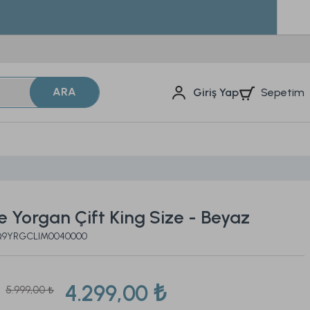
ARA
Sepetim
Giriş Yap
e Yorgan Çift King Size - Beyaz
2Q9YRGCLIM0040000
4.299,00 ₺
5.999,00 ₺