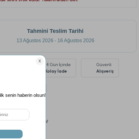
Tahmini Teslim Tarihi
13 Ağustos 2026 - 16 Ağustos 2026
Ürünlerde
14 Gün İçinde
Güvenli
siz Kargo
Kolay İade
Alışveriş
argo
Kargo Bedava
Çift King Size
Gri
%100 Microjel Elyaf
si
24 Ay