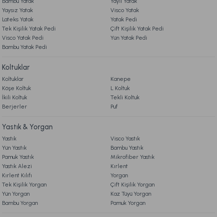
Bambu Yatak
Yaylı Yatak
2.899,00 TL
Yaysız Yatak
Visco Yatak
Lateks Yatak
Yatak Pedi
Tek Kişilik Yatak Pedi
Çift Kişilik Yatak Pedi
Ücretsiz Kargo
Visco Yatak Pedi
Yün Yatak Pedi
Bambu Yatak Pedi
Marietta Gold Cam Dekoratif Tepsi Standart
Koltuklar
Koltuklar
Kanepe
2.699,00 TL
Köşe Koltuk
L Koltuk
İkili Koltuk
Tekli Koltuk
Berjerler
Ücretsiz Kargo
Puf
Marietta Kitap Kutu 2'li Standart
Yastık & Yorgan
Yastık
Visco Yastık
Yün Yastık
Bambu Yastık
999,00 TL
Pamuk Yastık
Mikrofiber Yastık
Yastık Alezi
Kırlent
Kırlent Kılıfı
Yorgan
Ücretsiz Kargo
Tek Kişilik Yorgan
Çift Kişilik Yorgan
Yün Yorgan
Kaz Tüyü Yorgan
Marietta Cam Düğüm Obje Standart
Bambu Yorgan
Pamuk Yorgan