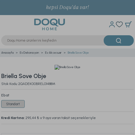
Anasayfa
Ev Dekorasyon
Ev Aksesuar
Briella Sove Obje
Briella Sove Obje
Stok Kodu: 2QADEK00BREL01488M
Ebat
Standart
Kredi Kartına:
295,44 ₺
x 9 aya varan taksit seçenekleriyle
Bu ürünü son 24 saat içinde
304
kişi inceledi.