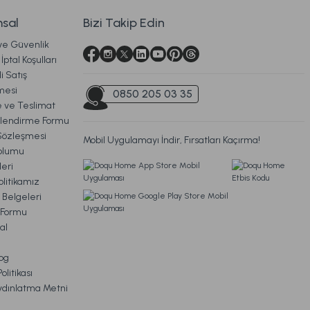
8.359,00 TL
sal
Bizi Takip Edin
 ve Güvenlik
Ücretsiz Kargo
İptal Koşulları
i Satış
a Eskitme
mesi
0850 205 03 35
ve Teslimat
ilendirme Formu
Sözleşmesi
Mobil Uygulamayı İndir, Fırsatları Kaçırma!
oplumu
eri
litikamız
siz Kargo
 Belgeleri
m Formu
 Gövde + Şapka Siyah
al
og
litikası
ydınlatma Metni