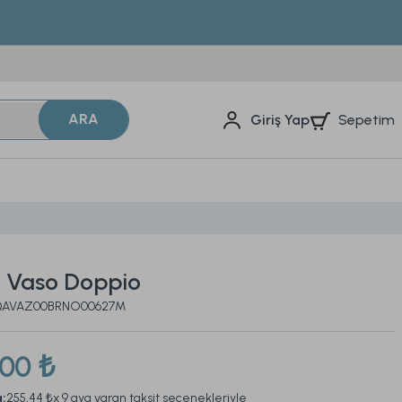
ARA
Sepetim
Giriş Yap
 Vaso Doppio
 2QAVAZ00BRNO00627M
,00 ₺
a:
255,44 ₺
x 9 aya varan taksit seçenekleriyle