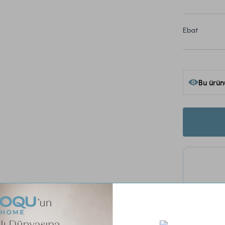
Ebat
Bu ürün
Tüm 