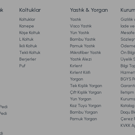
9.569,00 TL
ak
Koltuklar
Yastık & Yorgan
Kurum
Koltuklar
Yastık
Gizlilik
Ücretsiz Kargo
Ücretsiz Kargo
Kanepe
Visco Yastık
İade ve 
Köşe Koltuk
Yün Yastık
Mesafel
mbader Siyah-Eskitme
Tindo Lambader Gövde + Şapk
Gönder
L Koltuk
Bambu Yastık
Sözleş
İkili Koltuk
Pamuk Yastık
Ödeme 
Tekli Koltuk
Mikrofiber Yastık
Ön Bilg
Berjerler
Yastık Alezi
Üyelik 
00 TL
6.659,00 TL
Puf
Kırlent
Bilgi T
Kırlent Kılıfı
Hizmetl
Yorgan
BGYS Po
Ücretsiz Kargo
Ücret
Tek Kişilik Yorgan
Garanti
Çift Kişilik Yorgan
İletişi
e Lambader Gövde + Şapka Eskitme
Rante Lambader
Yün Yorgan
Kurums
VE İADE İŞLEMLERİ
Kaz Tüyü Yorgan
Katalog
 Pedi
Bambu Yorgan
Doqu Bl
 Pedi
Pamuk Yorgan
Çerez Po
9,00 TL
6.049,00 TL
KVKK A
di