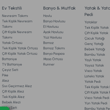
4. KARGO & TESLİMAT
9.329,00 TL
9.329,00 TL
Ev Tekstili
Banyo & Mutfak
Yatak & Yat
Pedi
Nevresim Takımı
Havlu
Ücretsiz Kargo
5. İADE & DEĞİŞİM
Tek Kişilik Nevresim
Banyo Havlusu
Yataklar
Takımı
El Havlusu
Tek Kişilik Yatak
Kuka Lambader Gövde + Şapka Eskitme
Kapel La
Çift Kişilik Nevresim
Ayak Havlusu
Çift Kişilik Yatak
6. ÜRÜN BİLGİLERİ
Takımı
Yüz Havlusu
Çocuk Yatağı
Yatak Örtüsü
Bornoz
Genç Yatağı
Tek Kişilik Yatak Örtüsü
Bornoz Takımı
Bebek Yatağı
7. KAMPANYA & İNDİRİMLER
8.839,00 TL
7.079,
Çift Kişilik Yatak Örtüsü
Banyo Paspası
Bambu Yatak
Battaniye
Masa Örtüsü
Yaylı Yatak
TV Battaniye
Runner
Yaysız Yatak
Ücretsiz Kargo
8. MÜŞTERİ HİZMETLERİ
Çeyiz Seti
Visco Yatak
Pike
Lateks Yatak
Delgado Lambader Gövde + Şapka Eskitme
Rant
Alez
Yatak Pedi
9. YATAK & KOLTUK SİPARİŞ 
Sıvı Geçirmez Alez
Tek Kişilik Yatak
Çift Kişilik Alez
Çift Kişilik Yatak
Tek Kişilik Alez
Visco Yatak Pedi
6.049,00 TL
6.04
Bebek Alezi
Yün Yatak Pedi
Uyku Seti
Bambu Yatak Pe