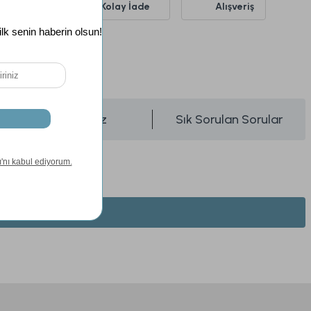
siz Kargo
Kolay İade
Alışveriş
Önerileriniz
Sık Sorulan Sorular
Madow Lambader Gövde + Şapka Siyah-Eskitme