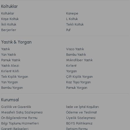
Koltuklar
Koltuklar
Kanepe
4.999,00 TL
%30
Köşe Koltuk
L Koltuk
3.499,00 TL
İndirim
İkili Koltuk
Tekli Koltuk
Berjerler
Puf
Ücretsiz Kargo
Yastık & Yorgan
Multi Selection Nevresim Takımı Oryena Çift Kişilik
Yastık
Visco Yastık
Yün Yastık
Bambu Yastık
4.999,00 TL
%30
Pamuk Yastık
Mikrofiber Yastık
3.499,00 TL
Yastık Alezi
Kırlent
İndirim
Kırlent Kılıfı
Yorgan
Ücretsiz Kargo
Tek Kişilik Yorgan
Çift Kişilik Yorgan
Yün Yorgan
Kaz Tüyü Yorgan
Mora Microfiber Desenli Yorgan Çift Kişilik - Gri
Bambu Yorgan
Pamuk Yorgan
Kurumsal
899,00 TL
Gizlilik ve Güvenlik
İade ve İptal Koşulları
Mesafeli Satış Sözleşmesi
Ödeme ve Teslimat
Ön Bilgilendirme Formu
Üyelik Sözleşmesi
Online'a Özel
Bilgi Toplumu Hizmetleri
BGYS Politikamız
Ücretsiz Kargo
Garanti Belgeleri
İletişim Formu