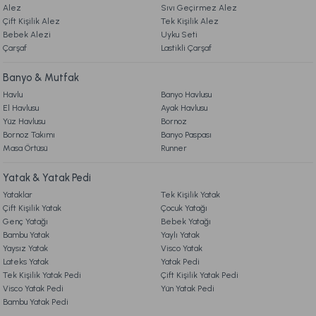
Alez
Sıvı Geçirmez Alez
Çift Kişilik Alez
Tek Kişilik Alez
5. İADE & DEĞİŞİM
9.198,00 TL
%50
Bebek Alezi
Gönder
Uyku Seti
4.599,00 TL
İndirim
Çarşaf
Lastikli Çarşaf
6. ÜRÜN BİLGİLERİ
Ücretsiz Kargo
Banyo & Mutfak
Havlu
Banyo Havlusu
Special Çeyiz Seti Çift Kişilik - Bej
El Havlusu
Ayak Havlusu
7. KAMPANYA & İNDİRİMLER
Yüz Havlusu
Bornoz
Bornoz Takımı
Banyo Paspası
9.198,00 TL
%50
Masa Örtüsü
4.599,00 TL
Runner
İndirim
8. MÜŞTERİ HİZMETLERİ
Yatak & Yatak Pedi
Ücretsiz Kargo
Yataklar
Tek Kişilik Yatak
9. YATAK & KOLTUK SİPARİŞ VE İADE İŞLEMLERİ
Special Çeyiz Seti Çift Kişilik - Gri
Çift Kişilik Yatak
Çocuk Yatağı
Genç Yatağı
Bebek Yatağı
Bambu Yatak
Yaylı Yatak
9.198,00 TL
%50
Yaysız Yatak
Visco Yatak
4.599,00 TL
Lateks Yatak
Yatak Pedi
İndirim
Tek Kişilik Yatak Pedi
Çift Kişilik Yatak Pedi
Ücretsiz Kargo
Visco Yatak Pedi
Yün Yatak Pedi
Bambu Yatak Pedi
Multi Selection Nevresim Takımı Samira Çift Kişilik