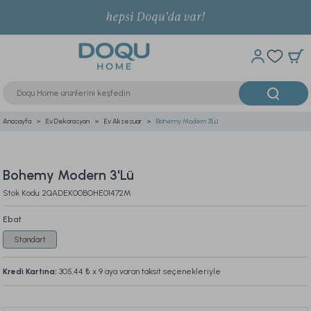
Anasayfa
Ev Dekorasyon
Ev Aksesuar
Bohemy Modern 3'Lü
Bohemy Modern 3'Lü
Stok Kodu: 2QADEK00BOHE01472M
Ebat
Standart
Kredi Kartına:
305,44 ₺
x 9 aya varan taksit seçenekleriyle