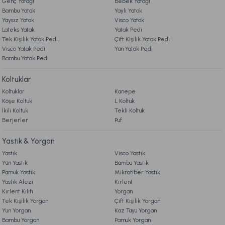
Genç Yatağı
Bebek Yatağı
Bambu Yatak
Yaylı Yatak
2.899,00 TL
Yaysız Yatak
Visco Yatak
Lateks Yatak
Yatak Pedi
Tek Kişilik Yatak Pedi
Çift Kişilik Yatak Pedi
Ücretsiz Kargo
Visco Yatak Pedi
Yün Yatak Pedi
Bambu Yatak Pedi
Marietta Gold Cam Dekoratif Tepsi Standart
Koltuklar
Koltuklar
Kanepe
2.699,00 TL
Köşe Koltuk
L Koltuk
İkili Koltuk
Tekli Koltuk
Berjerler
Ücretsiz Kargo
Puf
Marietta Kitap Kutu 2'li Standart
Yastık & Yorgan
Yastık
Visco Yastık
Yün Yastık
Bambu Yastık
999,00 TL
Pamuk Yastık
Mikrofiber Yastık
Yastık Alezi
Kırlent
Kırlent Kılıfı
Yorgan
Ücretsiz Kargo
Tek Kişilik Yorgan
Çift Kişilik Yorgan
Yün Yorgan
Kaz Tüyü Yorgan
Marietta Cam Düğüm Obje Standart
Bambu Yorgan
Pamuk Yorgan