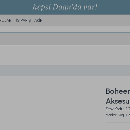
RULAR
SİPARİŞ TAKİP
Boheem
Aksesu
Stok Kodu:
Marka : Doqu H