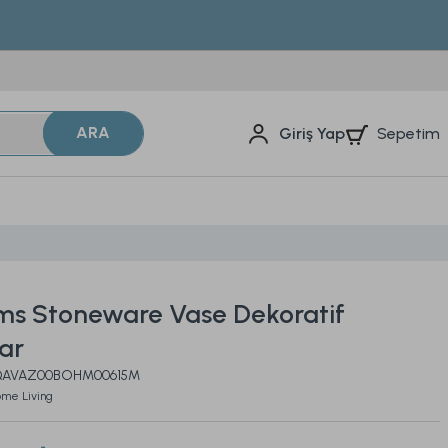
ARA
Sepetim
Giriş Yap
s Stoneware Vase Dekoratif
ar
 2QAVAZ00BOHM00615M
ome Living