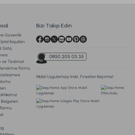
8.359,00 TL
sal
Bizi Takip Edin
 ve Güvenlik
Ücretsiz Kargo
İptal Koşulları
i Satış
a Eskitme
mesi
0850 205 03 35
ve Teslimat
ilendirme Formu
Sözleşmesi
Mobil Uygulamayı İndir, Fırsatları Kaçırma!
oplumu
eri
litikamız
siz Kargo
 Belgeleri
m Formu
 Gövde + Şapka Siyah
al
og
litikası