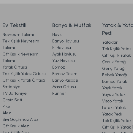
3. ÖDEME
Ürün fiyatı diğer sitelerden daha pahalı.
Bu ürüne benzer farklı alternatifler olmalı.
4. KARGO & TESLİMAT
9.329,00 TL
9.329,00 TL
Ev Tekstili
Banyo & Mutfak
Yatak & Yat
Pedi
Nevresim Takımı
Havlu
Ücretsiz Kargo
5. İADE & DEĞİŞİM
Tek Kişilik Nevresim
Banyo Havlusu
Yataklar
Takımı
El Havlusu
Tek Kişilik Yatak
Kuka Lambader Gövde + Şapka Eskitme
Kapel La
Çift Kişilik Nevresim
Ayak Havlusu
Çift Kişilik Yatak
6. ÜRÜN BİLGİLERİ
Takımı
Yüz Havlusu
Çocuk Yatağı
Yatak Örtüsü
Bornoz
Genç Yatağı
Tek Kişilik Yatak Örtüsü
Bornoz Takımı
Bebek Yatağı
7. KAMPANYA & İNDİRİMLER
8.839,00 TL
7.079,
Çift Kişilik Yatak Örtüsü
Banyo Paspası
Bambu Yatak
Battaniye
Masa Örtüsü
Yaylı Yatak
TV Battaniye
Runner
Yaysız Yatak
Ücretsiz Kargo
8. MÜŞTERİ HİZMETLERİ
Çeyiz Seti
Visco Yatak
Pike
Lateks Yatak
Delgado Lambader Gövde + Şapka Eskitme
Rant
Alez
Yatak Pedi
9. YATAK & KOLTUK SİPARİŞ 
Sıvı Geçirmez Alez
Tek Kişilik Yatak
Çift Kişilik Alez
Çift Kişilik Yatak
Tek Kişilik Alez