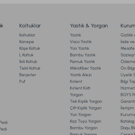
9.569,00 TL
ak
Koltuklar
Yastık & Yorgan
Kurum
Koltuklar
Yastık
Gizlilik
Ücretsiz Kargo
Ücretsiz Kargo
Kanepe
Visco Yastık
İade ve 
Köşe Koltuk
Yün Yastık
Mesafel
mbader Siyah-Eskitme
Tindo Lambader Gövde + Şapk
Gönder
L Koltuk
Bambu Yastık
Sözleş
İkili Koltuk
Pamuk Yastık
Ödeme 
Tekli Koltuk
Mikrofiber Yastık
Ön Bilg
Berjerler
Yastık Alezi
Üyelik 
00 TL
6.659,00 TL
Puf
Kırlent
Bilgi T
Kırlent Kılıfı
Hizmetl
Yorgan
BGYS Po
Ücretsiz Kargo
Ücret
Tek Kişilik Yorgan
Garanti
Çift Kişilik Yorgan
İletişi
e Lambader Gövde + Şapka Eskitme
Rante Lambader
Yün Yorgan
Kurums
VE İADE İŞLEMLERİ
Kaz Tüyü Yorgan
Katalog
 Pedi
Bambu Yorgan
Doqu Bl
 Pedi
Pamuk Yorgan
Çerez Po