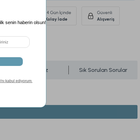
Ürünlerde
14 Gün İçinde
Güvenli
siz Kargo
Kolay İade
Alışveriş
Önerileriniz
Sık Sorulan Sorular
Madow Lambader Gövde + Şapka Siyah-Eskitme