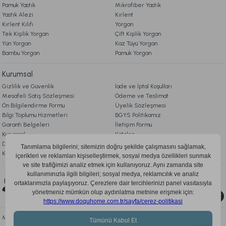
7.079,00 TL
Pamuk Yastık
Mikrofiber Yastık
Yastık Alezi
Kırlent
Kırlent Kılıfı
Yorgan
Ücretsiz Kargo
Tek Kişilik Yorgan
Çift Kişilik Yorgan
Yün Yorgan
Kaz Tüyü Yorgan
Tindo Lambader Gövde + Şapka Eskitme
Bambu Yorgan
Pamuk Yorgan
Kurumsal
6.659,00 TL
Gizlilik ve Güvenlik
İade ve İptal Koşulları
Mesafeli Satış Sözleşmesi
Ödeme ve Teslimat
Ücretsiz Kargo
Ön Bilgilendirme Formu
Üyelik Sözleşmesi
Bilgi Toplumu Hizmetleri
BGYS Politikamız
Delgado Lambader Gövde + Şapka Eskitme
Garanti Belgeleri
İletişim Formu
Kurumsal
Katalog
Doqu Blog
Çerez Politikası
KVKK Aydınlatma Metni
6.049,00 TL
Bizi Takip Edin
Ücretsiz Kargo
0850 205 03 35
Rante Lambader Gövde + Şapka Eskitme
Mobil Uygulamayı İndir, Fırsatları Kaçırma!