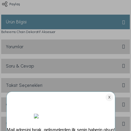
Paylaş
Ürün Bilgisi
Boheems Chain Dekoratif Aksesuar
Yorumlar
Soru & Cevap
Bu ürüne ilk yorumu siz yapın!
Yorum Yaz
Taksit Seçenekleri
Ürün hakkında henüz soru sorulmamış.
Soru Sor
Önerileriniz
Bu ürünün fiyat bilgisi, resim, ürün açıklamalarında ve diğer konularda
yetersiz gördüğünüz noktaları öneri formunu kullanarak tarafımıza
Sık Sorulan Sorular
iletebilirsiniz.