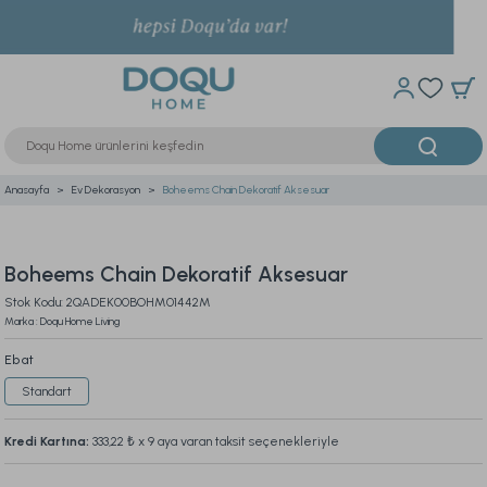
Anasayfa
Ev Dekorasyon
Boheems Chain Dekoratif Aksesuar
Boheems Chain Dekoratif Aksesuar
Stok Kodu: 2QADEK00BOHM01442M
Marka : Doqu Home Living
Ebat
Standart
Kredi Kartına:
333,22 ₺
x 9 aya varan taksit seçenekleriyle