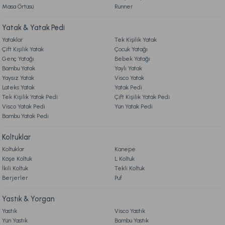
9.569,00 TL
Masa Örtüsü
Runner
8. MÜŞTERİ HİZMETLERİ
Yatak & Yatak Pedi
Ücretsiz Kargo
Yataklar
Tek Kişilik Yatak
9. YATAK & KOLTUK SİPARİŞ VE İADE İŞLEMLERİ
Madow Lambader Gövde + Şapka Siyah-Eskitme
Çift Kişilik Yatak
Çocuk Yatağı
Genç Yatağı
Bebek Yatağı
Bambu Yatak
Yaylı Yatak
8.359,00 TL
Yaysız Yatak
Visco Yatak
Lateks Yatak
Yatak Pedi
Tek Kişilik Yatak Pedi
Çift Kişilik Yatak Pedi
Ücretsiz Kargo
Visco Yatak Pedi
Yün Yatak Pedi
Bambu Yatak Pedi
Kuka Lambader Gövde + Şapka Eskitme
Koltuklar
Koltuklar
Kanepe
8.839,00 TL
Köşe Koltuk
L Koltuk
İkili Koltuk
Tekli Koltuk
Berjerler
Ücretsiz Kargo
Puf
Kapel Lambader Siyah-Eskitme
Yastık & Yorgan
Yastık
Visco Yastık
Yün Yastık
Bambu Yastık