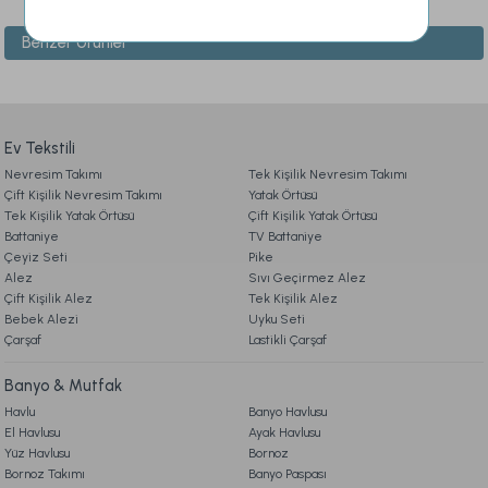
Benzer Ürünler
1. ÜYELİK
Ürün resmi kalitesiz, bozuk veya görüntülenemiyor.
Ürün açıklamasında eksik bilgiler bulunuyor.
Hediye Seti Standart
2. SİPARİŞ
Ürün bilgilerinde hatalar bulunuyor.
Ürün fiyatı diğer sitelerden daha pahalı.
Ev Tekstili
1.599,00 TL
Nevresim Takımı
3. ÖDEME
Tek Kişilik Nevresim Takımı
Bu ürüne benzer farklı alternatifler olmalı.
Çift Kişilik Nevresim Takımı
Yatak Örtüsü
Ücretsiz Kargo
Tek Kişilik Yatak Örtüsü
Çift Kişilik Yatak Örtüsü
Battaniye
TV Battaniye
4. KARGO & TESLİMAT
Naturel Hand Made At Kılı Yatak Pedi 200 x 200 cm
Çeyiz Seti
Pike
Alez
Sıvı Geçirmez Alez
Çift Kişilik Alez
Tek Kişilik Alez
5. İADE & DEĞİŞİM
Bebek Alezi
47.990,00 TL
Gönder
Uyku Seti
Çarşaf
Lastikli Çarşaf
6. ÜRÜN BİLGİLERİ
Ücretsiz Kargo
Banyo & Mutfak
Havlu
Banyo Havlusu
Naturel Hand Made Yün Yatak Pedi 200 x 200 cm
El Havlusu
Ayak Havlusu
7. KAMPANYA & İNDİRİMLER
Yüz Havlusu
Bornoz
Bornoz Takımı
Banyo Paspası
46.990,00 TL