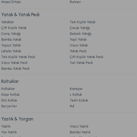
Masa Örtüsü
Runner
8. MÜŞTERİ HİZMETLERİ
Yatak & Yatak Pedi
Ücretsiz Kargo
Yataklar
Tek Kişilik Yatak
9. YATAK & KOLTUK SİPARİŞ VE İADE İŞLEMLERİ
Naturel Hand Made Pamuk Yatak Pedi 200 x 200 cm
Çift Kişilik Yatak
Çocuk Yatağı
Genç Yatağı
Bebek Yatağı
Bambu Yatak
Yaylı Yatak
44.990,00 TL
Yaysız Yatak
Visco Yatak
Lateks Yatak
Yatak Pedi
Tek Kişilik Yatak Pedi
Çift Kişilik Yatak Pedi
Ücretsiz Kargo
Visco Yatak Pedi
Yün Yatak Pedi
Bambu Yatak Pedi
Pamuk Yatak Pedi 120 x 200 cm - Beyaz
Koltuklar
Koltuklar
Kanepe
3.699,00 TL
Köşe Koltuk
L Koltuk
İkili Koltuk
Tekli Koltuk
Berjerler
Ücretsiz Kargo
Puf
Yün Yatak Pedi 120 x 200 cm - Beyaz
Yastık & Yorgan
Yastık
Visco Yastık
Yün Yastık
Bambu Yastık