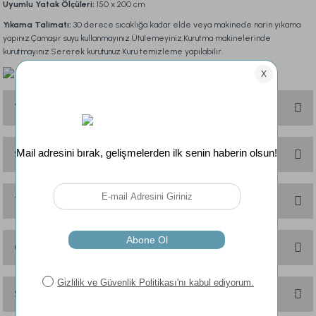
Uyumlu Yatak Ölçüleri:
150 x 200 cm
Yıkama Talimatı:
30 derece sıcaklığa kadar elde veya makinede narin yıkama
yapınız.Çamaşır suyu kullanmayınız.Ütülemeyiniz.Kurutma makinelerinde
kurutmayınız.Sererek kurutunuz.Kuru temizleme yapılabilir.
Yorumlar
Soru & Cevap
Bu ürüne ilk yorumu siz yapın!
Yorum Yaz
Taksit Seçenekleri
Ürün hakkında henüz soru sorulmamış.
Soru Sor
Önerileriniz
Bu ürünün fiyat bilgisi, resim, ürün açıklamalarında ve diğer konularda
yetersiz gördüğünüz noktaları öneri formunu kullanarak tarafımıza
Sık Sorulan Sorular
iletebilirsiniz.
Görüş ve önerileriniz için teşekkür ederiz.