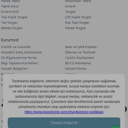
3.949,00 TL
Pamuk Yastık
Mikrofiber Yastık
Yastık Alezi
Kırlent
Kırlent Kılıfı
Yorgan
Ücretsiz Kargo
Tek Kişilik Yorgan
Çift Kişilik Yorgan
Yün Yorgan
Kaz Tüyü Yorgan
Naturel Hand Made Luxury Latex Coco Baby Yatak 70 x 140 cm
Bambu Yorgan
Pamuk Yorgan
Kurumsal
12.990,00 TL
Gizlilik ve Güvenlik
İade ve İptal Koşulları
Mesafeli Satış Sözleşmesi
Ödeme ve Teslimat
Online'a Özel
Ön Bilgilendirme Formu
Üyelik Sözleşmesi
Bilgi Toplumu Hizmetleri
BGYS Politikamız
Ücretsiz Kargo
Garanti Belgeleri
İletişim Formu
Kurumsal
Katalog
Naturel Hand Made Latex Wool Baby Yatak 70 x 140 cm
Doqu Blog
Çerez Politikası
KVKK Aydınlatma Metni
16.990,00 TL
Bizi Takip Edin
0850 205 03 35
Online'a Özel
Ücretsiz Kargo
Mobil Uygulamayı İndir, Fırsatları Kaçırma!
Naturel Hand Made Coco Silk Baby Yatak 70 x 140 cm