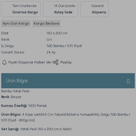
Tüm Ürünlerde
14 Gün İçinde
Güvenli
Ücretsiz Kargo
Kolay İade
Alışveriş
Aynı Gün Kargo
Kargo Bedava
Ebat
150 x 200 cm
Renk
Gri
İç Dolgu
%30 Bambu / %70 Elyaf
Garanti Süresi
24 Ay
Fiyatı Düşünce Haber Ver
Paylaş
Ürün Bilgisi
Bambu Yatak Pedi
Renk:
Beyaz
Kumaş Özelliği:
%100 Pamuk
Ürün Bilgisi:
4 Köşe Lastikli5 Cm YükseklikEkstra Yumuşaklıkİç Dolgu: %30 Bambu /
%70 Elyaf - 800gr/m2
Set İçeriği:
Yatak Pedi 150 x 200 cm (1 Adet)