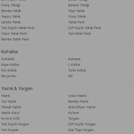
Genç Yatağı
Bebek Yatağı
Bambu Yatak
Yaylı Yatak
2.899,00 TL
Yaysız Yatak
Visco Yatak
Lateks Yatak
Yatak Pedi
Tek Kişilik Yatak Pedi
Çift Kişilik Yatak Pedi
Ücretsiz Kargo
Visco Yatak Pedi
Yün Yatak Pedi
Bambu Yatak Pedi
Marietta Gold Cam Dekoratif Tepsi Standart
Koltuklar
Koltuklar
Kanepe
2.699,00 TL
Köşe Koltuk
L Koltuk
İkili Koltuk
Tekli Koltuk
Berjerler
Ücretsiz Kargo
Puf
Marietta Kitap Kutu 2'li Standart
Yastık & Yorgan
Yastık
Visco Yastık
Yün Yastık
Bambu Yastık
999,00 TL
Pamuk Yastık
Mikrofiber Yastık
Yastık Alezi
Kırlent
Kırlent Kılıfı
Yorgan
Ücretsiz Kargo
Tek Kişilik Yorgan
Çift Kişilik Yorgan
Yün Yorgan
Kaz Tüyü Yorgan
Marietta Cam Düğüm Obje Standart