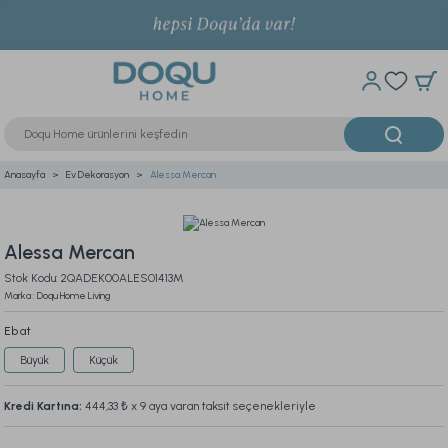
Anasayfa
Ev Dekorasyon
Alessa Mercan
Alessa Mercan
Stok Kodu: 2QADEK00ALES01413M
Marka : Doqu Home Living
Ebat
Büyük
Küçük
Kredi Kartına:
444,33 ₺
x 9 aya varan taksit seçenekleriyle