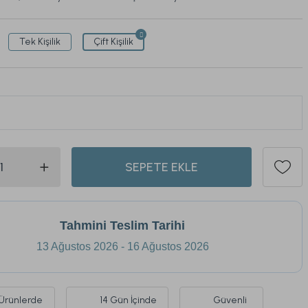
Tek Kişilik
Çift Kişilik
ü son 1 hafta içinde
95
kişi sepetine ekledi.
548
SEPETE EKLE
Tahmini Teslim Tarihi
13 Ağustos 2026 - 16 Ağustos 2026
Ürünlerde
14 Gün İçinde
Güvenli