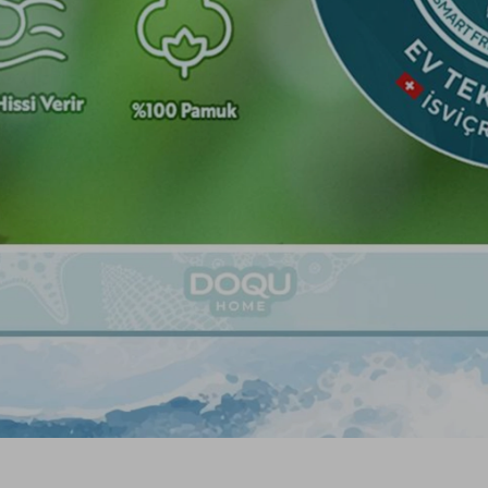
iz gördüğünüz noktaları öneri formunu kullanarak tarafımıza iletebilirsiniz.
Ürün hakkında henüz soru sorulmamış.
Bu ürüne ilk yorumu siz yapın!