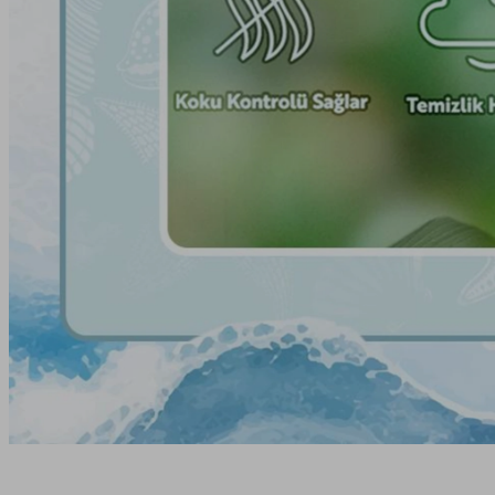
Bu ürünün fiyat bilgisi, resim, ürün açıklamalarında ve diğer konularda yeters
Görüş ve önerileriniz için teşekkür ederiz.