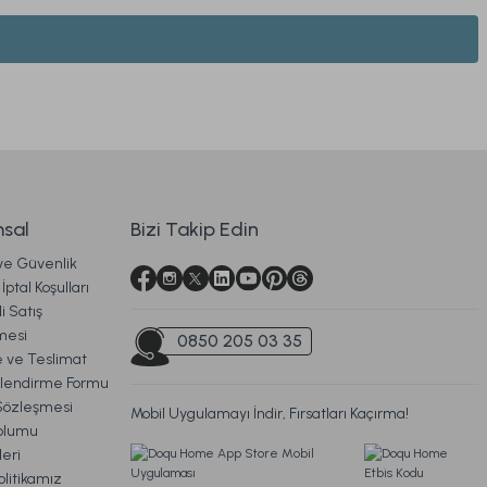
Soft Bamboo Yastık 50 x 70 cm
919,00 TL
sal
Bizi Takip Edin
 ve Güvenlik
Ücretsiz Kargo
İptal Koşulları
i Satış
na Yastık 46 x 70 cm
mesi
0850 205 03 35
ve Teslimat
ilendirme Formu
Sözleşmesi
Mobil Uygulamayı İndir, Fırsatları Kaçırma!
679,00 TL
oplumu
eri
litikamız
Ücretsiz Kargo