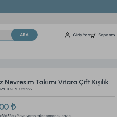
ARA
Sepetim
Giriş Yap
 Nevresim Takımı Vitara Çift Kişilik
2Q9NTKAKRF0020222
,00 ₺
a:
366,56 ₺
x 9 aya varan taksit seçenekleriyle