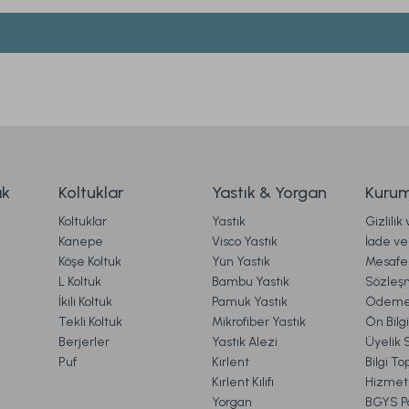
Yorum Yaz
Soru Sor
90 cm
Mora Microfiber Desenli Yorgan Çift Kişilik - Gri
899,00 TL
ak
Koltuklar
Yastık & Yorgan
Kurum
Koltuklar
Yastık
Gizlilik
rgo
Ücretsiz Kargo
Online'a Özel
Kanepe
Visco Yastık
İade ve 
Köşe Koltuk
Yün Yastık
Mesafel
astık Gri
Visco Fly Soft Yastık 64x28x12,5 cm
Lu
Gönder
L Koltuk
Bambu Yastık
Sözleş
İkili Koltuk
Pamuk Yastık
Ödeme 
Tekli Koltuk
Mikrofiber Yastık
Ön Bilg
Berjerler
Yastık Alezi
Üyelik 
1.190,00 TL
1.
Puf
Kırlent
Bilgi T
Kırlent Kılıfı
Hizmetl
Yorgan
BGYS Po
Ücretsiz Kargo
Online'a Özel