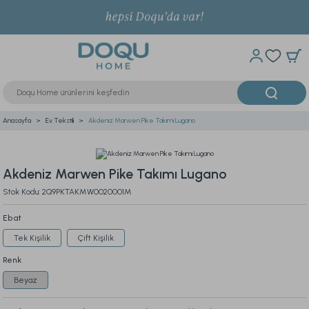
Anasayfa
Ev Tekstili
Akdeniz Marwen Pike Takımı Lugano
Akdeniz Marwen Pike Takımı Lugano
Stok Kodu: 2Q9PKTAKMW0020001M
Ebat
Tek Kişilik
Çift Kişilik
Renk
Beyaz