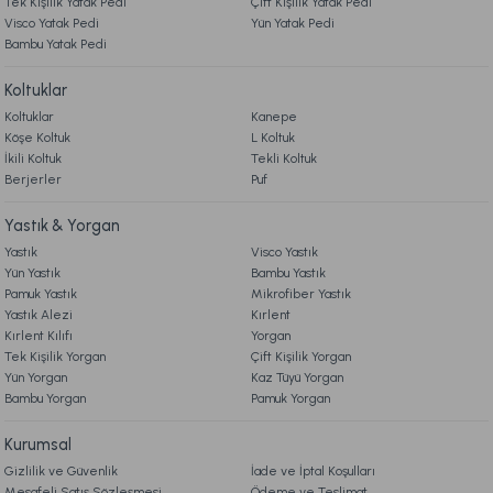
Tek Kişilik Yatak Pedi
Çift Kişilik Yatak Pedi
Visco Yatak Pedi
Yün Yatak Pedi
Bambu Yatak Pedi
Online'a Özel
Online'a Özel
Koltuklar
Visco Fly Soft Yastık 64x28x12,5 cm
Luna Yastık 46 x 70 cm
Koltuklar
Kanepe
Köşe Koltuk
L Koltuk
İkili Koltuk
Tekli Koltuk
1.190,00 TL
1.679,00 TL
Berjerler
Puf
Ücretsiz Kargo
Online'a Özel
Yastık & Yorgan
Ücretsiz Kargo
Yastık
Visco Yastık
Yün Yastık
Bambu Yastık
Visco Air Yastık 2'li Avantajlı Paket 60 x 40 cm - Beyaz
Pamuk Yastık
Mikrofiber Yastık
Yastık Alezi
Kırlent
Kırlent Kılıfı
Yorgan
3.998,00 TL
%20
Tek Kişilik Yorgan
Çift Kişilik Yorgan
3.199,00 TL
Yün Yorgan
Kaz Tüyü Yorgan
İndirim
Bambu Yorgan
Pamuk Yorgan
Fırsat Ürünü
Kurumsal
Ücretsiz Kargo
Gizlilik ve Güvenlik
İade ve İptal Koşulları
Calista Pike Çift Kişilik - Sarı
Mesafeli Satış Sözleşmesi
Ödeme ve Teslimat