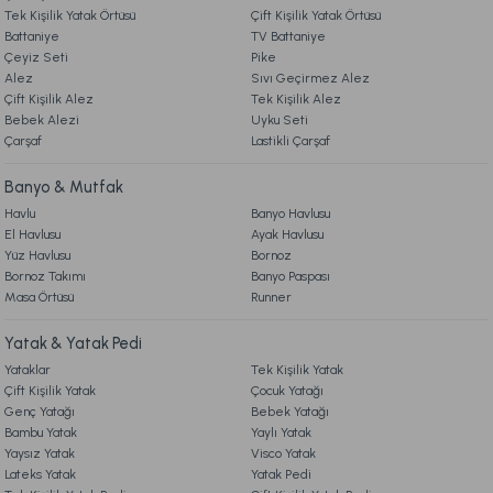
Ücretsiz Kargo
Tek Kişilik Yatak Örtüsü
Çift Kişilik Yatak Örtüsü
Battaniye
TV Battaniye
4. KARGO & TESLİMAT
Mora Microfiber Desenli Yorgan Çift Kişilik - Gri
Çeyiz Seti
Pike
Alez
Sıvı Geçirmez Alez
Çift Kişilik Alez
Tek Kişilik Alez
5. İADE & DEĞİŞİM
Bebek Alezi
899,00 TL
Gönder
Uyku Seti
Çarşaf
Lastikli Çarşaf
6. ÜRÜN BİLGİLERİ
Online'a Özel
Banyo & Mutfak
Ücretsiz Kargo
Havlu
Banyo Havlusu
El Havlusu
Ayak Havlusu
7. KAMPANYA & İNDİRİMLER
Soft Bamboo Yastık 50 x 70 cm
Yüz Havlusu
Bornoz
Bornoz Takımı
Banyo Paspası
Masa Örtüsü
Runner
8. MÜŞTERİ HİZMETLERİ
919,00 TL
Yatak & Yatak Pedi
Yataklar
Tek Kişilik Yatak
Ücretsiz Kargo
9. YATAK & KOLTUK SİPARİŞ VE İADE İŞLEMLERİ
Çift Kişilik Yatak
Çocuk Yatağı
Genç Yatağı
Bebek Yatağı
Visco Travel Yastık Classic Standart
Visco Travel Yastık Gri
Bambu Yatak
Yaylı Yatak
Yaysız Yatak
Visco Yatak
Lateks Yatak
Yatak Pedi
459,00 TL
549,00 TL