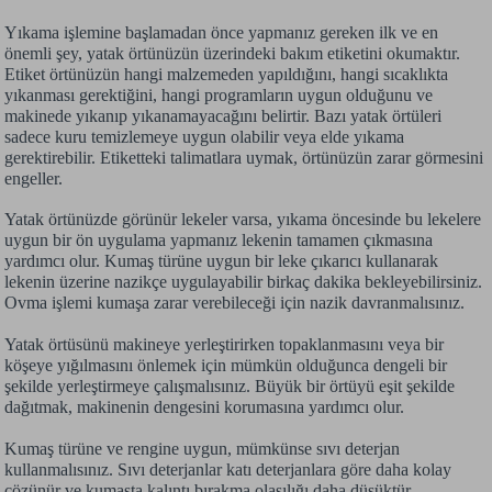
Yıkama işlemine başlamadan önce yapmanız gereken ilk ve en
önemli şey, yatak örtünüzün üzerindeki bakım etiketini okumaktır.
Etiket örtünüzün hangi malzemeden yapıldığını, hangi sıcaklıkta
yıkanması gerektiğini, hangi programların uygun olduğunu ve
makinede yıkanıp yıkanamayacağını belirtir. Bazı yatak örtüleri
sadece kuru temizlemeye uygun olabilir veya elde yıkama
gerektirebilir. Etiketteki talimatlara uymak, örtünüzün zarar görmesini
engeller.
Yatak örtünüzde görünür lekeler varsa, yıkama öncesinde bu lekelere
uygun bir ön uygulama yapmanız lekenin tamamen çıkmasına
yardımcı olur. Kumaş türüne uygun bir leke çıkarıcı kullanarak
lekenin üzerine nazikçe uygulayabilir birkaç dakika bekleyebilirsiniz.
Ovma işlemi kumaşa zarar verebileceği için nazik davranmalısınız.
Yatak örtüsünü makineye yerleştirirken topaklanmasını veya bir
köşeye yığılmasını önlemek için mümkün olduğunca dengeli bir
şekilde yerleştirmeye çalışmalısınız. Büyük bir örtüyü eşit şekilde
dağıtmak, makinenin dengesini korumasına yardımcı olur.
Kumaş türüne ve rengine uygun, mümkünse sıvı deterjan
kullanmalısınız. Sıvı deterjanlar katı deterjanlara göre daha kolay
çözünür ve kumaşta kalıntı bırakma olasılığı daha düşüktür.