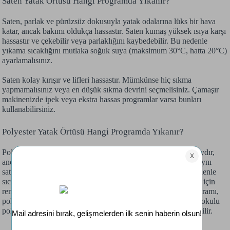
Saten Yatak Örtüsü Hangi Programda Yıkanır?
Saten, parlak ve pürüzsüz dokusuyla yatak odalarına lüks bir hava
katar, ancak bakımı oldukça hassastır. Saten kumaş yüksek ısıya karşı
hassastır ve çekebilir veya parlaklığını kaybedebilir. Bu nedenle
yıkama sıcaklığını mutlaka soğuk suya (maksimum 30°C, hatta 20°C)
ayarlamalısınız.
Saten kolay kırışır ve lifleri hassastır. Mümkünse hiç sıkma
yapmamalısınız veya en düşük sıkma devrini seçmelisiniz. Çamaşır
makinenizde ipek veya ekstra hassas programlar varsa bunları
kullanabilirsiniz.
Polyester Yatak Örtüsü Hangi Programda Yıkanır?
Polyester yatak örtüleri genellikle dayanıklıdır ve bakımı kolaydır,
ancak yine de doğru program seçimi önemlidir. Polyester de aynı
saten gibi yüksek ısıda deforme olabilir veya çekebilir. Bu nedenle
sıcaklık ayarını ılık olarak belirlemelisiniz. Renkli polyesterler için
renklerin solmaması adına 30°C tercih edilebilir. Sentetik programı,
polyesterin yapısına uygun olarak düşük devirle çalışır. İnce dokulu
polyester ürünler için ise hassas yıkama programı tercih edilebilir.