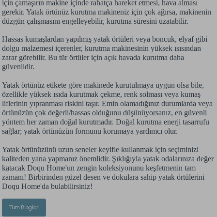
için çamaşırın makine içinde rahatça hareket etmesi, hava alması
gerekir. Yatak örtünüz kurutma makineniz için çok ağırsa, makinenin
düzgün çalışmasını engelleyebilir, kurutma süresini uzatabilir.
Hassas kumaşlardan yapılmış yatak örtüleri veya boncuk, elyaf gibi
dolgu malzemesi içerenler, kurutma makinesinin yüksek ısısından
zarar görebilir. Bu tür örtüler için açık havada kurutma daha
güvenlidir.
Yatak örtünüz etikete göre makinede kurutulmaya uygun olsa bile,
özellikle yüksek ısıda kurutmak çekme, renk solması veya kumaş
liflerinin yıpranması riskini taşır. Emin olamadığınız durumlarda veya
örtünüzün çok değerli/hassas olduğunu düşünüyorsanız, en güvenli
yöntem her zaman doğal kurutmadır. Doğal kurutma enerji tasarrufu
sağlar; yatak örtünüzün formunu korumaya yardımcı olur.
Yatak örtünüzünü uzun seneler keyifle kullanmak için seçiminizi
kaliteden yana yapmanız önemlidir. Şıklığıyla yatak odalarınıza değer
katacak Doqu Home'un zengin koleksiyonunu keşfetmenin tam
zamanı! Birbirinden güzel desen ve dokulara sahip yatak örtülerini
Doqu Home'da bulabilirsiniz!
Tüm Bloglar