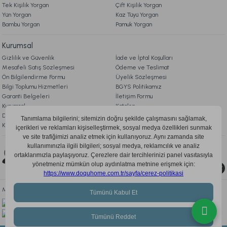
Tek Kişilik Yorgan
Çift Kişilik Yorgan
Yün Yorgan
Kaz Tüyü Yorgan
Bambu Yorgan
Pamuk Yorgan
Kurumsal
Gizlilik ve Güvenlik
İade ve İptal Koşulları
Mesafeli Satış Sözleşmesi
Ödeme ve Teslimat
Ön Bilgilendirme Formu
Üyelik Sözleşmesi
Bilgi Toplumu Hizmetleri
BGYS Politikamız
Garanti Belgeleri
İletişim Formu
Kurumsal
Katalog
Doqu Blog
Çerez Politikası
KVKK Aydınlatma Metni
Bizi Takip Edin
0850 205 03 35
Mobil Uygulamayı İndir, Fırsatları Kaçırma!