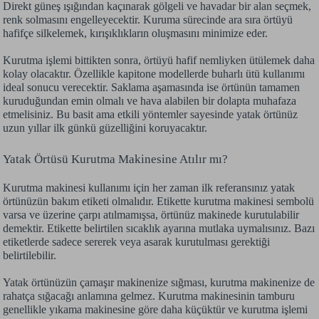
Direkt güneş ışığından kaçınarak gölgeli ve havadar bir alan seçmek,
renk solmasını engelleyecektir. Kuruma sürecinde ara sıra örtüyü
hafifçe silkelemek, kırışıklıkların oluşmasını minimize eder.
Kurutma işlemi bittikten sonra, örtüyü hafif nemliyken ütülemek daha
kolay olacaktır. Özellikle kapitone modellerde buharlı ütü kullanımı
ideal sonucu verecektir. Saklama aşamasında ise örtünün tamamen
kuruduğundan emin olmalı ve hava alabilen bir dolapta muhafaza
etmelisiniz. Bu basit ama etkili yöntemler sayesinde yatak örtünüz
uzun yıllar ilk günkü güzelliğini koruyacaktır.
Yatak Örtüsü Kurutma Makinesine Atılır mı?
Kurutma makinesi kullanımı için her zaman ilk referansınız yatak
örtünüzün bakım etiketi olmalıdır. Etikette kurutma makinesi sembolü
varsa ve üzerine çarpı atılmamışsa, örtünüz makinede kurutulabilir
demektir. Etikette belirtilen sıcaklık ayarına mutlaka uymalısınız. Bazı
etiketlerde sadece sererek veya asarak kurutulması gerektiği
belirtilebilir.
Yatak örtünüzün çamaşır makinenize sığması, kurutma makinenize de
rahatça sığacağı anlamına gelmez. Kurutma makinesinin tamburu
genellikle yıkama makinesine göre daha küçüktür ve kurutma işlemi