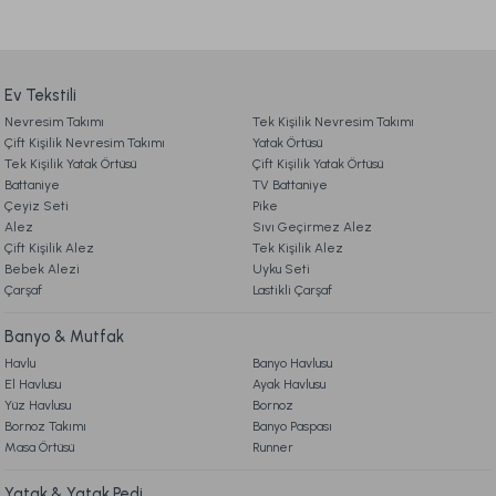
Ev Tekstili
Nevresim Takımı
Tek Kişilik Nevresim Takımı
Çift Kişilik Nevresim Takımı
Yatak Örtüsü
Tek Kişilik Yatak Örtüsü
Çift Kişilik Yatak Örtüsü
Battaniye
TV Battaniye
Çeyiz Seti
Pike
Alez
Sıvı Geçirmez Alez
Çift Kişilik Alez
Tek Kişilik Alez
Bebek Alezi
Uyku Seti
Çarşaf
Lastikli Çarşaf
Banyo & Mutfak
Havlu
Banyo Havlusu
El Havlusu
Ayak Havlusu
Yüz Havlusu
Bornoz
Bornoz Takımı
Banyo Paspası
Masa Örtüsü
Runner
Yatak & Yatak Pedi