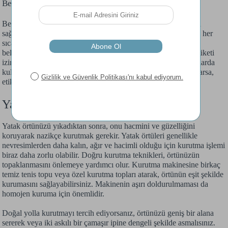
Beyaz Yatak Örtüsü Hangi Programda Yıkanır?
Beyaz yatak örtüleri, renklerinin canlılığını korumak ve hijyen
sağlamak için özel bir yıkama gerektirir. Ürünün beyaz olması her
sıcaklıkta yıkanabileceği anlamına gelmez, kumaş türü yine
belirleyicidir. Eğer beyaz yatak örtünüz %100 pamuk ise ve etiketi
izin veriyorsa, "Pamuklular" programını daha yüksek sıcaklıklarda
kullanabilirsiniz. Beyaz yatak örtülerinde leke veya sararma varsa,
etiketi izin veriyorsa oksijen bazlı ağartıcıları kullanabilirsiniz.
Yatak Örtüsü Kurutmanın Püf Noktaları
Yatak örtünüzü yıkadıktan sonra, onu hacmini ve güzelliğini
koruyarak nazikçe kurutmak gerekir. Yatak örtüleri genellikle
nevresimlerden daha kalın, ağır ve hacimli olduğu için kurutma işlemi
biraz daha zorlu olabilir. Doğru kurutma teknikleri, örtünüzün
topaklanmasını önlemeye yardımcı olur. Kurutma makinesine birkaç
temiz tenis topu veya özel kurutma topları atarak, örtünün eşit şekilde
kurumasını sağlayabilirsiniz. Makinenin aşırı doldurulmaması da
homojen kuruma için önemlidir.
Doğal yolla kurutmayı tercih ediyorsanız, örtünüzü geniş bir alana
sererek veya iki askılı bir çamaşır ipine dengeli şekilde asmalısınız.