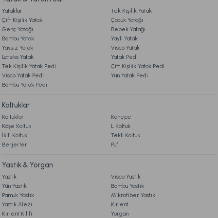
Yataklar
Tek Kişilik Yatak
Çift Kişilik Yatak
Çocuk Yatağı
Genç Yatağı
Bebek Yatağı
Bambu Yatak
Yaylı Yatak
Yaysız Yatak
Visco Yatak
Lateks Yatak
Yatak Pedi
Tek Kişilik Yatak Pedi
Çift Kişilik Yatak Pedi
Visco Yatak Pedi
Yün Yatak Pedi
Bambu Yatak Pedi
Koltuklar
Koltuklar
Kanepe
Köşe Koltuk
L Koltuk
İkili Koltuk
Tekli Koltuk
Berjerler
Puf
Yastık & Yorgan
Yastık
Visco Yastık
Yün Yastık
Bambu Yastık
Pamuk Yastık
Mikrofiber Yastık
Yastık Alezi
Kırlent
Kırlent Kılıfı
Yorgan