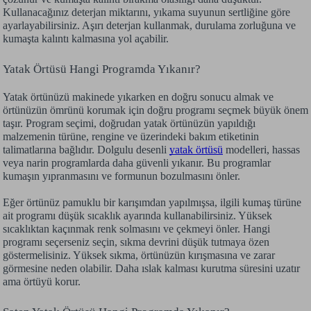
Kullanacağınız deterjan miktarını, yıkama suyunun sertliğine göre
ayarlayabilirsiniz. Aşırı deterjan kullanmak, durulama zorluğuna ve
kumaşta kalıntı kalmasına yol açabilir.
Yatak Örtüsü Hangi Programda Yıkanır?
Yatak örtünüzü makinede yıkarken en doğru sonucu almak ve
örtünüzün ömrünü korumak için doğru programı seçmek büyük önem
taşır. Program seçimi, doğrudan yatak örtünüzün yapıldığı
malzemenin türüne, rengine ve üzerindeki bakım etiketinin
talimatlarına bağlıdır. Dolgulu desenli
yatak örtüsü
modelleri, hassas
veya narin programlarda daha güvenli yıkanır. Bu programlar
kumaşın yıpranmasını ve formunun bozulmasını önler.
Eğer örtünüz pamuklu bir karışımdan yapılmışsa, ilgili kumaş türüne
ait programı düşük sıcaklık ayarında kullanabilirsiniz. Yüksek
sıcaklıktan kaçınmak renk solmasını ve çekmeyi önler. Hangi
programı seçerseniz seçin, sıkma devrini düşük tutmaya özen
göstermelisiniz. Yüksek sıkma, örtünüzün kırışmasına ve zarar
görmesine neden olabilir. Daha ıslak kalması kurutma süresini uzatır
ama örtüyü korur.