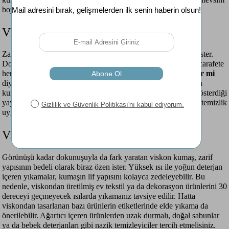
boyunca stil ile konfor sunar.
Viskon Kumaş Çeker mi?
Zarif dokusu ve akışkan yapısıyla dikkat çeken viskon, özen ister.
Doğanın ince liflerinden titizlikle dokunan viskon, hem eşsiz zarafete
hem de narin yapıya sahiptir. Bu nedenle
viskon kumaş çeker mi
diye de kullanıcılar tarafından çoğunlukla merak edilir. Viskon
kumaşın özellikle ilk yıkamada oldukça hafif çekme eğilimi gösterdiği
yaygın olarak bilinir. Bakım talimatlarına uyumlu bakım veya temizlik
uygulamalarıyla bu riski ortadan kaldırmak oldukça kolaydır.
Viskon Kumaş Nasıl Temizlenir?
Görünüşü kadar dokunuşuyla da fark yaratan viskon kumaş, zarif
yapısının bedeli olarak biraz özen ister. Yüksek ısı ile yoğun deterjan
içeren yıkamalar, kumaşın lif yapısını kolayca zedeleyebilir. Bu
nedenle, viskondan üretilmiş ev tekstil ya da dekorasyon ürünlerini 30
dereceyi geçmeyecek ısılarda yıkamanız tavsiye edilir. Hatta
viskondan tasarlanan bazı ürünlerin etiketlerinde elde yıkama da
önerilebilir. Ağartıcı içeren ürünlerden uzak durmalı, doğal sabunlar
ya da bebek deterjanları gibi nazik temizleyiciler tercih etmelisiniz.