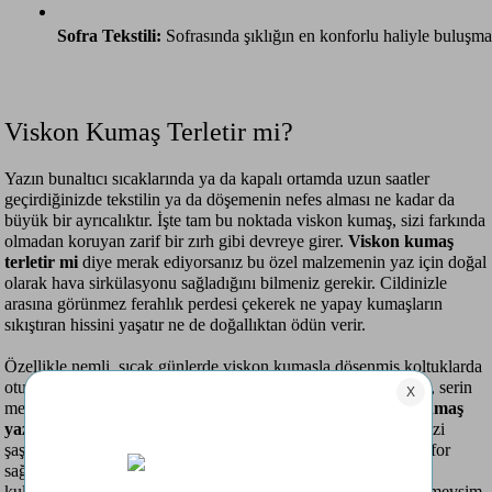
Sofra Tekstili:
 Sofrasında şıklığın en konforlu haliyle buluşm
Viskon Kumaş Terletir mi?
Yazın bunaltıcı sıcaklarında ya da kapalı ortamda uzun saatler
geçirdiğinizde tekstilin ya da döşemenin nefes alması ne kadar da
büyük bir ayrıcalıktır. İşte tam bu noktada viskon kumaş, sizi farkında
olmadan koruyan zarif bir zırh gibi devreye girer.
Viskon kumaş
terletir mi
diye merak ediyorsanız bu özel malzemenin yaz için doğal
olarak hava sirkülasyonu sağladığını bilmeniz gerekir. Cildinizle
arasına görünmez ferahlık perdesi çekerek ne yapay kumaşların
sıkıştıran hissini yaşatır ne de doğallıktan ödün verir.
Özellikle nemli, sıcak günlerde viskon kumaşla döşenmiş koltuklarda
oturmak ya da yumuşacık viskon nevresim takımına uzanmak, serin
meltem esintisi gibi hissettirebilir. Pek çok kişi gibi
viskon kumaş
yazlık mı kışlık mı
diye düşünüyorsanız bu sorunun cevabı sizi
şaşırtabilir. Hafif serinletici yapısıyla yaz aylarında büyük konfor
sağlarken kışın ise diğer tekstil ürünleriyle birlikte katmanlı
kullanımda sizi sıcak tutar. Yani yalnızca sezonluk değil, dört mevsim