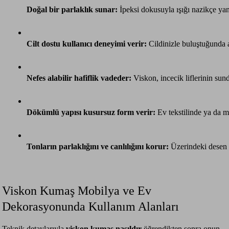
Doğal bir parlaklık sunar: 
İpeksi dokusuyla ışığı nazikçe yans
Cilt dostu kullanıcı deneyimi verir: 
Cildinizle buluştuğunda a
Nefes alabilir hafiflik vadeder: 
Viskon, incecik liflerinin su
Dökümlü yapısı kusursuz form verir: 
Ev tekstilinde ya da m
Tonların parlaklığını ve canlılığını korur: 
Üzerindeki desen v
Viskon Kumaş Mobilya ve Ev
Dekorasyonunda Kullanım Alanları
Teknik detaylarıyla
viskon kumaş nasıldır
öğrendikten sonra onun