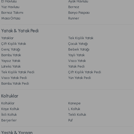
El Havlusu
Ayak Havlusu
Yüz Havlusu
Bornoz
Bornoz Takımı
Banyo Paspası
Masa Örtüsü
Runner
Yatak & Yatak Pedi
Yataklar
Tek Kişilik Yatak
Çift Kişilik Yatak
Çocuk Yatağı
Genç Yatağı
Bebek Yatağı
Bambu Yatak
Yaylı Yatak
Yaysız Yatak
Visco Yatak
Lateks Yatak
Yatak Pedi
Tek Kişilik Yatak Pedi
Çift Kişilik Yatak Pedi
Visco Yatak Pedi
Yün Yatak Pedi
Bambu Yatak Pedi
Koltuklar
Koltuklar
Kanepe
Köşe Koltuk
L Koltuk
İkili Koltuk
Tekli Koltuk
Berjerler
Puf
Yastık & Yorgan