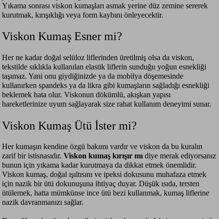
Yıkama sonrası viskon kumaşları asmak yerine düz zemine sererek
kurutmak, kırışıklığı veya form kaybını önleyecektir.
Viskon Kumaş Esner mi?
Her ne kadar doğal selüloz liflerinden üretilmiş olsa da viskon,
tekstilde sıklıkla kullanılan elastik liflerin sunduğu yoğun esnekliği
taşımaz. Yani onu giydiğinizde ya da mobilya döşemesinde
kullanırken spandeks ya da likra gibi kumaşların sağladığı esnekliği
beklemek hata olur. Viskonun dökümlü, akışkan yapısı
hareketlerinize uyum sağlayarak size rahat kullanım deneyimi sunar.
Viskon Kumaş Ütü İster mi?
Her kumaşın kendine özgü bakımı vardır ve viskon da bu kuralın
zarif bir istisnasıdır.
Viskon kumaş kırışır mı
diye merak ediyorsanız
bunun için yıkama kadar kurutmaya da dikkat etmek önemlidir.
Viskon kumaş, doğal ışıltısını ve ipeksi dokusunu muhafaza etmek
için nazik bir ütü dokunuşuna ihtiyaç duyar. Düşük ısıda, tersten
ütülemek, hatta mümkünse ince ütü bezi kullanmak, kumaş liflerine
nazik davranmanızı sağlar.