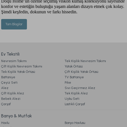
Doqu Home’un özenle seçilmiş viskon kumaş koleksiyonu sayesinde
konfor ve estetiğin buluştuğu yaşam alanları dizayn etmek çok kolay.
Şimdi keşfedin, dokunun ve farkı hissedin.
Tüm Bloglar
Ev Tekstili
Nevresim Takımı
Tek Kişilik Nevresim Takımı
Çift Kişilik Nevresim Takımı
Yatak Örtüsü
Tek Kişilik Yatak Örtüsü
Çift Kişilik Yatak Örtüsü
Battaniye
TV Battaniye
Çeyiz Seti
Pike
Alez
Sıvı Geçirmez Alez
Çift Kişilik Alez
Tek Kişilik Alez
Bebek Alezi
Uyku Seti
Çarşaf
Lastikli Çarşaf
Banyo & Mutfak
Havlu
Banyo Havlusu