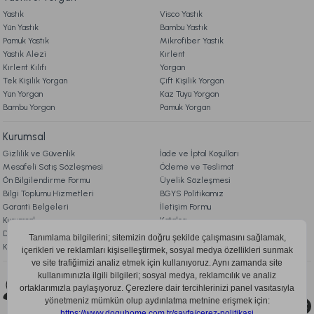
Yastık
Visco Yastık
Yün Yastık
Bambu Yastık
Pamuk Yastık
Mikrofiber Yastık
Yastık Alezi
Kırlent
Kırlent Kılıfı
Yorgan
Tek Kişilik Yorgan
Çift Kişilik Yorgan
Yün Yorgan
Kaz Tüyü Yorgan
Bambu Yorgan
Pamuk Yorgan
Kurumsal
Gizlilik ve Güvenlik
İade ve İptal Koşulları
Mesafeli Satış Sözleşmesi
Ödeme ve Teslimat
Ön Bilgilendirme Formu
Üyelik Sözleşmesi
Bilgi Toplumu Hizmetleri
BGYS Politikamız
Garanti Belgeleri
İletişim Formu
Kurumsal
Katalog
Doqu Blog
Çerez Politikası
KVKK Aydınlatma Metni
Bizi Takip Edin
0850 205 03 35