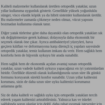
Kaliteli malzemeler kullanılarak üretilen ortopedik yataklar, uzun
yıllar kullanıma uygunluk gösterir. Genellikle yüksek yoğunluklu
sünger, visco elastik köpük ya da hibrit sistemler kullanılarak üretilir.
Bu malzemeler zamanla çökmeye neden olmaz, vücut yapısını
bozmadan kullanıma olanak tanır.
Diğer yatak türlerine göre daha dayanıklı olan ortopedik yatakları sık
sık değiştirmenize gerek kalmaz; dolayısıyla daha ekonomik bir
seçenek olarak öne çıkar. Ayrıca antibakteriyel yüzeyleri, hava
geçiren kılıfları ve deformasyona karşı dirençli iç yapıları sayesinde
ortopedik yataklar, temiz kullanım imkanı da verir. Hem sağlıklı hem
konforlu hem de hijyenik uykuyu bir arada sunabilir.
Hem sağlık hem de ekonomik açıdan avantaj sunan ortopedik
yataklar, uzun vadede kaliteli uykuya yapacağınız en iyi yatırımlardan
biridir. Özellikle düzenli olarak kullandığınızda uzun süre ilk günkü
formunu koruyarak sürekli konfor sunabilir. Uzun yıllar kalitesini
koruması, sizin de daha uzun süre uyku kalitenizi korumanız
anlamına gelir.
Siz de daha kaliteli ve sağlıklı uyku için ortopedik yatakları tercih
ederek yaşam kalitenizi artırabilirsiniz. Yalnızca kas ve iskelet
sağlığında sorun olanlar için değil, daha rahat uyumak isteyenler için