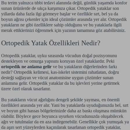
Bu terim yalnızca tıbbi tedavi alanında değil, günlük yaşamda konfor
sunan ürünlerde de sıkça karşımıza çıkar. Ortopedik yataklar son
yıllarda daha fazla ilgi görmeye başlar ve özellikle sırt, bel ya da
boyun ağrısı çekenler için ideal çözümler arasında yer alır. Ortopedik
yatakların ne gibi özelliklere sahip olduğunu ve bu yataklarla ilgili
merak ettiklerinizi öğrenmek için yazının tamamına göz atabilirsiniz.
Ortopedik Yatak Özellikleri Nedir?
Ortopedik yataklar, uyku sırasında vücudun doğal pozisyonunu
destekleyen ve omurga yapısını koruyan özel yataklardır. Peki
ortopedik ne anlama gelir
ve bu yatakların diğerlerinden farkı
nedir? Ortopedik kelimesi, kas-iskelet sistemini rahatlatan, doğru
desteği sağlayan ve vücut anatomisine uygun çözümler sunan
anlamına gelir. Ortopedik yataklar da bu işlevleri yerine getirmek
üzere özel olarak tasarlanır.
Bu yatakların vücut ağırlığını dengeli şekilde yayması, en önemli
özellikleri arasında yer alır. Yani bu yataklarda uyuduğunuzda bel, sırt
ve boyun gibi hassas bölgelerinizde daha az baskı oluşması mümkün
olabilir. Böylece gece boyunca uyurken vücudunuzda oluşabilecek
ağrı ve tutulmalar da en aza indirgenebilir. Genellikle çok yumuşak ya
da aşırı sert yüzeylerden kaçınılarak tasarlanan ortopedik yataklar,