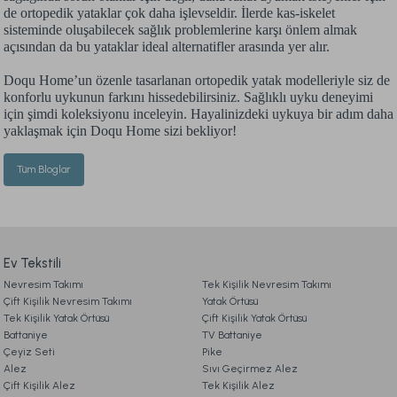
de ortopedik yataklar çok daha işlevseldir. İlerde kas-iskelet
sisteminde oluşabilecek sağlık problemlerine karşı önlem almak
açısından da bu yataklar ideal alternatifler arasında yer alır.
Doqu Home’un özenle tasarlanan ortopedik yatak modelleriyle siz de
konforlu uykunun farkını hissedebilirsiniz. Sağlıklı uyku deneyimi
için şimdi koleksiyonu inceleyin. Hayalinizdeki uykuya bir adım daha
yaklaşmak için Doqu Home sizi bekliyor!
Tüm Bloglar
Ev Tekstili
Nevresim Takımı
Tek Kişilik Nevresim Takımı
Çift Kişilik Nevresim Takımı
Yatak Örtüsü
Tek Kişilik Yatak Örtüsü
Çift Kişilik Yatak Örtüsü
Battaniye
TV Battaniye
Çeyiz Seti
Pike
Alez
Sıvı Geçirmez Alez
Çift Kişilik Alez
Tek Kişilik Alez