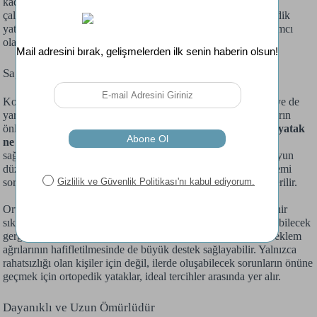
kadar pek çok alanda olumlu etki gösterebilir. Yoğun tempoda
çalışıyorsanız ya da uykusuzluk problemi yaşıyorsanız ortopedik
yatak tercih ederek yaşam kalitenizi doğrudan artırmaya yardımcı
olabilirsiniz.
Sağlık Problemlerine Karşı Destekleyicidir
Konfor sunduğu kadar çeşitli ortopedik rahatsızlıkları önlemeye de
yardımcı olan ortopedik yataklar, çeşitli ortopedik rahatsızlıkların
önlenmesinde ve tedavisinde de önemli rol oynar.
Ortopedik yatak
ne demek
sorusunun yanıtına bakıldığında da vücuda destek
sağlamak için özel tasarlanan yataklar olduğu anlaşılabilir. Boyun
düzleşmesi, skolyoz, bel fıtığı, kireçlenme gibi kas-iskelet sistemi
sorunları yaşayan kişilere bu yataklar, doktorlar tarafından önerilir.
Ortopedik yataklar, omurganız üzerindeki baskıyı azaltarak sinir
sıkışması riskini de minimuma indirgeyebilir ve kaslarda oluşabilecek
gerginliği azaltabilir. Aynı zamanda yaşlılarda görülen sırt ve eklem
ağrılarının hafifletilmesinde de büyük destek sağlayabilir. Yalnızca
rahatsızlığı olan kişiler için değil, ilerde oluşabilecek sorunların önüne
geçmek için ortopedik yataklar, ideal tercihler arasında yer alır.
Dayanıklı ve Uzun Ömürlüdür