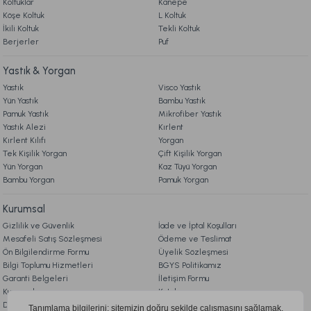
Koltuklar
Kanepe
Köşe Koltuk
L Koltuk
İkili Koltuk
Tekli Koltuk
Berjerler
Puf
Yastık & Yorgan
Yastık
Visco Yastık
Yün Yastık
Bambu Yastık
Pamuk Yastık
Mikrofiber Yastık
Yastık Alezi
Kırlent
Kırlent Kılıfı
Yorgan
Tek Kişilik Yorgan
Çift Kişilik Yorgan
Yün Yorgan
Kaz Tüyü Yorgan
Bambu Yorgan
Pamuk Yorgan
Kurumsal
Gizlilik ve Güvenlik
İade ve İptal Koşulları
Mesafeli Satış Sözleşmesi
Ödeme ve Teslimat
Ön Bilgilendirme Formu
Üyelik Sözleşmesi
Bilgi Toplumu Hizmetleri
BGYS Politikamız
Garanti Belgeleri
İletişim Formu
Kurumsal
Katalog
Doqu Blog
Çerez Politikası