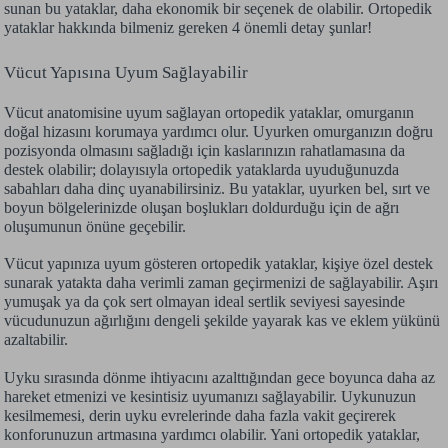
sunan bu yataklar, daha ekonomik bir seçenek de olabilir. Ortopedik
yataklar hakkında bilmeniz gereken 4 önemli detay şunlar!
Vücut Yapısına Uyum Sağlayabilir
Vücut anatomisine uyum sağlayan ortopedik yataklar, omurganın
doğal hizasını korumaya yardımcı olur. Uyurken omurganızın doğru
pozisyonda olmasını sağladığı için kaslarınızın rahatlamasına da
destek olabilir; dolayısıyla ortopedik yataklarda uyuduğunuzda
sabahları daha dinç uyanabilirsiniz. Bu yataklar, uyurken bel, sırt ve
boyun bölgelerinizde oluşan boşlukları doldurduğu için de ağrı
oluşumunun önüne geçebilir.
Vücut yapınıza uyum gösteren ortopedik yataklar, kişiye özel destek
sunarak yatakta daha verimli zaman geçirmenizi de sağlayabilir. Aşırı
yumuşak ya da çok sert olmayan ideal sertlik seviyesi sayesinde
vücudunuzun ağırlığını dengeli şekilde yayarak kas ve eklem yükünü
azaltabilir.
Uyku sırasında dönme ihtiyacını azalttığından gece boyunca daha az
hareket etmenizi ve kesintisiz uyumanızı sağlayabilir. Uykunuzun
kesilmemesi, derin uyku evrelerinde daha fazla vakit geçirerek
konforunuzun artmasına yardımcı olabilir. Yani ortopedik yataklar,