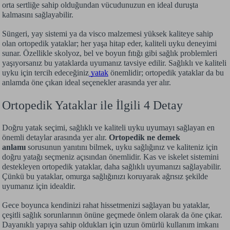
orta sertliğe sahip olduğundan vücudunuzun en ideal duruşta
kalmasını sağlayabilir.
Süngeri, yay sistemi ya da visco malzemesi yüksek kaliteye sahip
olan ortopedik yataklar; her yaşa hitap eder, kaliteli uyku deneyimi
sunar. Özellikle skolyoz, bel ve boyun fıtığı gibi sağlık problemleri
yaşıyorsanız bu yataklarda uyumanız tavsiye edilir. Sağlıklı ve kaliteli
uyku için tercih edeceğiniz
yatak
önemlidir; ortopedik yataklar da bu
anlamda öne çıkan ideal seçenekler arasında yer alır.
Ortopedik Yataklar ile İlgili 4 Detay
Doğru yatak seçimi, sağlıklı ve kaliteli uyku uyumayı sağlayan en
önemli detaylar arasında yer alır.
Ortopedik ne demek
anlamı
sorusunun yanıtını bilmek, uyku sağlığınız ve kaliteniz için
doğru yatağı seçmeniz açısından önemlidir. Kas ve iskelet sistemini
destekleyen ortopedik yataklar, daha sağlıklı uyumanızı sağlayabilir.
Çünkü bu yataklar, omurga sağlığınızı koruyarak ağrısız şekilde
uyumanız için idealdir.
Gece boyunca kendinizi rahat hissetmenizi sağlayan bu yataklar,
çeşitli sağlık sorunlarının önüne geçmede önlem olarak da öne çıkar.
Dayanıklı yapıya sahip oldukları için uzun ömürlü kullanım imkanı