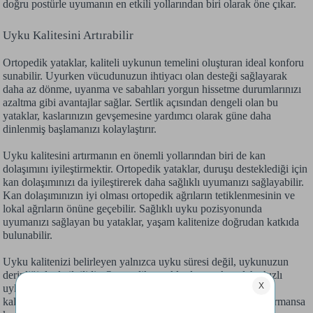
doğru postürle uyumanın en etkili yollarından biri olarak öne çıkar.
Uyku Kalitesini Artırabilir
Ortopedik yataklar, kaliteli uykunun temelini oluşturan ideal konforu
sunabilir. Uyurken vücudunuzun ihtiyacı olan desteği sağlayarak
daha az dönme, uyanma ve sabahları yorgun hissetme durumlarınızı
azaltma gibi avantajlar sağlar. Sertlik açısından dengeli olan bu
yataklar, kaslarınızın gevşemesine yardımcı olarak güne daha
dinlenmiş başlamanızı kolaylaştırır.
Uyku kalitesini artırmanın en önemli yollarından biri de kan
dolaşımını iyileştirmektir. Ortopedik yataklar, duruşu desteklediği için
kan dolaşımınızı da iyileştirerek daha sağlıklı uyumanızı sağlayabilir.
Kan dolaşımınızın iyi olması ortopedik ağrıların tetiklenmesinin ve
lokal ağrıların önüne geçebilir. Sağlıklı uyku pozisyonunda
uyumanızı sağlayan bu yataklar, yaşam kalitenize doğrudan katkıda
bulunabilir.
Uyku kalitenizi belirleyen yalnızca uyku süresi değil, uykunuzun
derinliğiyle de ilgilidir. Ortopedik yataklarda uyurken daha hızlı
uykuya dalabilir, uykunun derin evrelerinde daha uzun süre
kalabilirsiniz. Bu durum, bağışıklık sisteminden zihinsel performansa