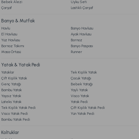
Bebek Alezi
Uyku Seti
Çarşaf
Lastikli Çarşaf
Banyo & Mutfak
Havlu
Banyo Havlusu
El Havlusu
Ayak Havlusu
Yüz Havlusu
Bornoz
Bornoz Takımı
Banyo Paspası
Masa Örtüsü
Runner
Yatak & Yatak Pedi
Yataklar
Tek Kişilik Yatak
Çift Kişilik Yatak
Çocuk Yatağı
Genç Yatağı
Bebek Yatağı
Bambu Yatak
Yaylı Yatak
Yaysız Yatak
Visco Yatak
Lateks Yatak
Yatak Pedi
Tek Kişilik Yatak Pedi
Çift Kişilik Yatak Pedi
Visco Yatak Pedi
Yün Yatak Pedi
Bambu Yatak Pedi
Koltuklar