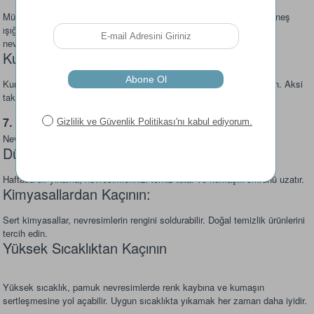
Mümkünse nevresimlerinizi açık havada, güneş altında kurutun. Güneş
ışığı, doğal bir dezenfektan işlevi görerek bakterileri yok eder ve
nevresimlerinize taze bir koku katar.
Kurutma Makinesi Kullanımı:
Kurutma makinesi kullanıyorsanız, düşük ısıda kurutmayı tercih edin. Aksi
takdirde, yüksek ısı kumaşı bozabilir.
7. Uzun Süre Kullanım İçin İpuçları
Nevresim takımlarınızı uzun süre kullanmak için bazı öneriler:
Düzenli Yıkama:
Haftada bir yıkama, nevresimlerinizi temiz tutar ve kumaşın ömrünü uzatır.
Kimyasallardan Kaçının:
Sert kimyasallar, nevresimlerin rengini soldurabilir. Doğal temizlik ürünlerini
tercih edin.
Yüksek Sıcaklıktan Kaçının
Yüksek sıcaklık, pamuk nevresimlerde renk kaybına ve kumaşın
sertleşmesine yol açabilir. Uygun sıcaklıkta yıkamak her zaman daha iyidir.