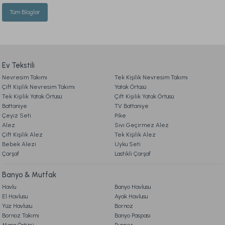
Tüm Bloglar
Ev Tekstili
Nevresim Takımı
Tek Kişilik Nevresim Takımı
Çift Kişilik Nevresim Takımı
Yatak Örtüsü
Tek Kişilik Yatak Örtüsü
Çift Kişilik Yatak Örtüsü
Battaniye
TV Battaniye
Çeyiz Seti
Pike
Alez
Sıvı Geçirmez Alez
Çift Kişilik Alez
Tek Kişilik Alez
Bebek Alezi
Uyku Seti
Çarşaf
Lastikli Çarşaf
Banyo & Mutfak
Havlu
Banyo Havlusu
El Havlusu
Ayak Havlusu
Yüz Havlusu
Bornoz
Bornoz Takımı
Banyo Paspası