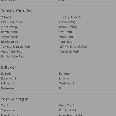
Masa Örtüsü
Runner
Yatak & Yatak Pedi
Yataklar
Tek Kişilik Yatak
Çift Kişilik Yatak
Çocuk Yatağı
Genç Yatağı
Bebek Yatağı
Bambu Yatak
Yaylı Yatak
Yaysız Yatak
Visco Yatak
Lateks Yatak
Yatak Pedi
Tek Kişilik Yatak Pedi
Çift Kişilik Yatak Pedi
Visco Yatak Pedi
Yün Yatak Pedi
Bambu Yatak Pedi
Koltuklar
Koltuklar
Kanepe
Köşe Koltuk
L Koltuk
İkili Koltuk
Tekli Koltuk
Berjerler
Puf
Yastık & Yorgan
Yastık
Visco Yastık
Yün Yastık
Bambu Yastık
Pamuk Yastık
Mikrofiber Yastık