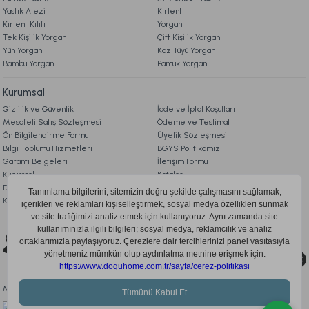
Yastık Alezi
Kırlent
Kırlent Kılıfı
Yorgan
Tek Kişilik Yorgan
Çift Kişilik Yorgan
Yün Yorgan
Kaz Tüyü Yorgan
Bambu Yorgan
Pamuk Yorgan
Kurumsal
Gizlilik ve Güvenlik
İade ve İptal Koşulları
Mesafeli Satış Sözleşmesi
Ödeme ve Teslimat
Ön Bilgilendirme Formu
Üyelik Sözleşmesi
Bilgi Toplumu Hizmetleri
BGYS Politikamız
Garanti Belgeleri
İletişim Formu
Kurumsal
Katalog
Doqu Blog
Çerez Politikası
KVKK Aydınlatma Metni
Bizi Takip Edin
0850 205 03 35
Mobil Uygulamayı İndir, Fırsatları Kaçırma!