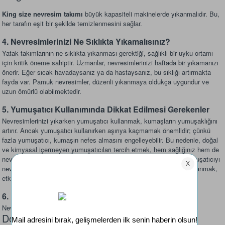
King size nevresim takımı
büyük kapasiteli makinelerde yıkanmalıdır. Bu,
her tarafın eşit bir şekilde temizlenmesini sağlar.
4. Nevresimlerinizi Ne Sıklıkta Yıkamalısınız?
Yatak takımlarının ne sıklıkta yıkanması gerektiği, sağlıklı bir uyku ortamı
için kritik öneme sahiptir. Uzmanlar, nevresimlerinizi haftada bir yıkamanızı
önerir. Eğer sıcak havadaysanız ya da hastaysanız, bu sıklığı artırmakta
fayda var. Pamuk nevresimler, düzenli yıkanmaya oldukça uygundur ve
uzun ömürlü olabilmektedir.
5. Yumuşatıcı Kullanımında Dikkat Edilmesi Gerekenler
Nevresimlerinizi yıkarken yumuşatıcı kullanmak, kumaşların yumuşaklığını
artırır. Ancak yumuşatıcı kullanırken aşırıya kaçmamak önemlidir; çünkü
fazla yumuşatıcı, kumaşın nefes almasını engelleyebilir. Bu nedenle, doğal
ve kimyasal içermeyen yumuşatıcıları tercih etmek, hem sağlığınız hem de
nevresimlerin uzun ömürlü olması açısından faydalıdır. Ayrıca, yumuşatıcıyı
nevresimlerin yıkanması sırasında değil, durulama aşamasında kullanmak,
etkisini artırabilir.
6. Kurutma Yöntemleri
Nevresimlerinizi kurutma şekliniz de önemli bir faktördür:
Doğal Kurutma: