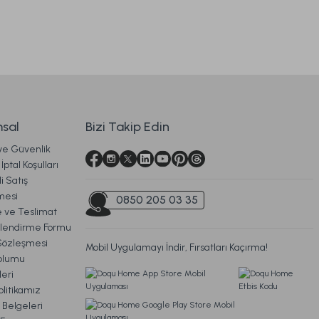
sal
Bizi Takip Edin
 ve Güvenlik
İptal Koşulları
i Satış
mesi
0850 205 03 35
ve Teslimat
ilendirme Formu
Sözleşmesi
Mobil Uygulamayı İndir, Fırsatları Kaçırma!
oplumu
eri
litikamız
 Belgeleri