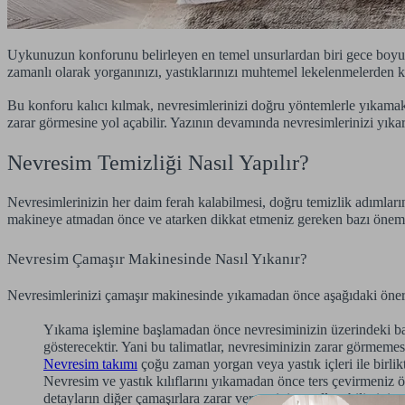
Uykunuzun konforunu belirleyen en temel unsurlardan biri gece boyu c
zamanlı olarak yorganınızı, yastıklarınızı muhtemel lekelenmelerden 
Bu konforu kalıcı kılmak, nevresimlerinizi doğru yöntemlerle yıkamak 
zarar görmesine yol açabilir. Yazının devamında nevresimlerinizi yıkark
Nevresim Temizliği Nasıl Yapılır?
Nevresimlerinizin her daim ferah kalabilmesi, doğru temizlik adımları
makineye atmadan önce ve atarken dikkat etmeniz gereken bazı öneml
Nevresim Çamaşır Makinesinde Nasıl Yıkanır?
Nevresimlerinizi çamaşır makinesinde yıkamadan önce aşağıdaki öneril
Yıkama işlemine başlamadan önce nevresiminizin üzerindeki bakı
gösterecektir. Yani bu talimatlar, nevresiminizin zarar görmemesi
Nevresim takımı
çoğu zaman yorgan veya yastık içleri ile birlik
Nevresim ve yastık kılıflarını yıkamadan önce ters çevirmeniz ö
detayların diğer çamaşırlara zarar vermesini engelleyebilirsiniz.