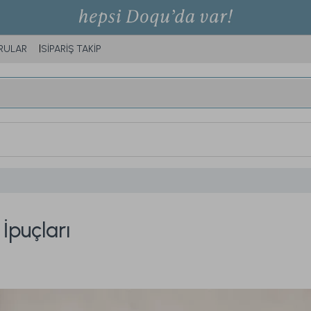
RULAR
SİPARİŞ TAKİP
İpuçları