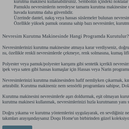
kurutma makinesi kullanabilirsiniz. Sembolün içindeki noktalar ve
Pamuklu nevresimlerin neredeyse tamamı kurutma makinesine uyg
havada kurutma daha güvenlidir.
Üzerinde dantel, nakış veya hassas süslemeler bulunan nevresim
Özellikle yüksek pamuk oranına sahip bazı nevresimler, kurutma m
Nevresim Kurutma Makinesinde Hangi Programda Kurutulur?
Nevresimlerinizi kurutma makinesine atmaya karar verdiyseniz, doğru 
ısı, özellikle renkli nevresimlerde çekmeye, renk solmasına, kumaş lifle
Polyester veya pamuk/polyester karışımı gibi sentetik içerikli nevresi
ipek veya saten gibi hassas kumaşlar için Hassas veya Narin progra
Nevresimlerinizi kurutma makinesinden hafif nemliyken çıkarmak, kırı
artırabilir. Kurutma makineniz nem sensörlü programlara sahipse, Dol
Kurutma makinesini nevresimlerle aşırı doldurmak, eşit olmayan kurutm
kurutma makinesi kullanmak, nevresimlerinizi hızla kurutmanın yanı s
Doğru yıkama ve kurutma yöntemlerini uygulayarak, en sevdiğiniz nev
takımları arayışındaysanız Doqu Home'un birbirinden güzel koleksiyonl