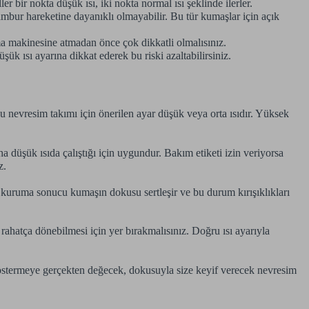
r bir nokta düşük ısı, iki nokta normal ısı şeklinde ilerler.
bur hareketine dayanıklı olmayabilir. Bu tür kumaşlar için açık
ma makinesine atmadan önce çok dikkatli olmalısınız.
k ısı ayarına dikkat ederek bu riski azaltabilirsiniz.
 nevresim takımı için önerilen ayar düşük veya orta ısıdır. Yüksek
a düşük ısıda çalıştığı için uygundur. Bakım etiketi izin veriyorsa
z.
 kuruma sonucu kumaşın dokusu sertleşir ve bu durum kırışıklıkları
ahatça dönebilmesi için yer bırakmalısınız. Doğru ısı ayarıyla
göstermeye gerçekten değecek, dokusuyla size keyif verecek nevresim