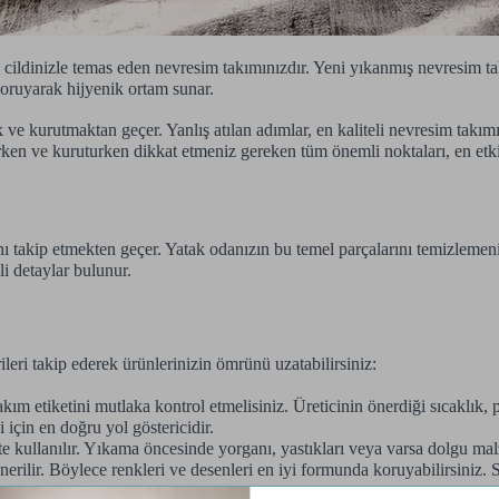
ildinizle temas eden nevresim takımınızdır. Yeni yıkanmış nevresim ta
koruyarak hijyenik ortam sunar.
ve kurutmaktan geçer. Yanlış atılan adımlar, en kaliteli nevresim takım
en ve kuruturken dikkat etmeniz gereken tüm önemli noktaları, en etkili 
nı takip etmekten geçer. Yatak odanızın bu temel parçalarını temizlemen
i detaylar bulunur.
eri takip ederek ürünlerinizin ömrünü uzatabilirsiniz:
m etiketini mutlaka kontrol etmelisiniz. Üreticinin önerdiği sıcaklık, 
 için en doğru yol göstericidir.
te kullanılır. Yıkama öncesinde yorganı, yastıkları veya varsa dolgu ma
nerilir. Böylece renkleri ve desenleri en iyi formunda koruyabilirsini