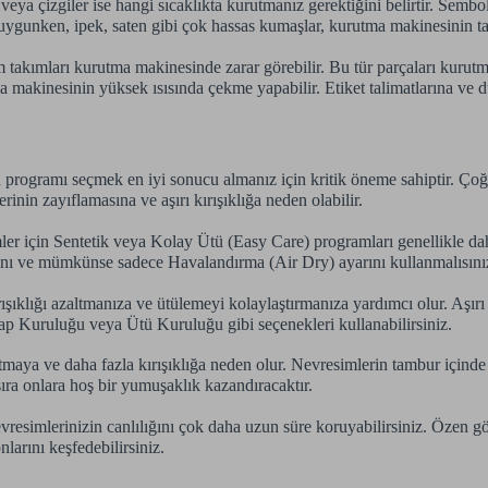
ya çizgiler ise hangi sıcaklıkta kurutmanız gerektiğini belirtir. Sembolle
unken, ipek, saten gibi çok hassas kumaşlar, kurutma makinesinin tam
 takımları kurutma makinesinde zarar görebilir. Bu tür parçaları kurut
akinesinin yüksek ısısında çekme yapabilir. Etiket talimatlarına ve düşü
programı seçmek en iyi sonucu almanız için kritik öneme sahiptir. Çoğu
rinin zayıflamasına ve aşırı kırışıklığa neden olabilir.
mler için Sentetik veya Kolay Ütü (Easy Care) programları genellikle dah
mını ve mümkünse sadece Havalandırma (Air Dry) ayarını kullanmalısını
şıklığı azaltmanıza ve ütülemeyi kolaylaştırmanıza yardımcı olur. Aşırı
ap Kuruluğu veya Ütü Kuruluğu gibi seçenekleri kullanabilirsiniz.
aya ve daha fazla kırışıklığa neden olur. Nevresimlerin tambur içinde r
ıra onlara hoş bir yumuşaklık kazandıracaktır.
resimlerinizin canlılığını çok daha uzun süre koruyabilirsiniz. Özen 
arını keşfedebilirsiniz.