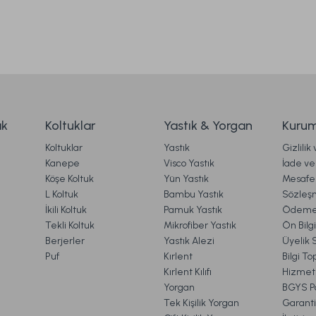
ak
Koltuklar
Yastık & Yorgan
Kurum
Koltuklar
Yastık
Gizlilik
Kanepe
Visco Yastık
İade ve 
Köşe Koltuk
Yün Yastık
Mesafel
L Koltuk
Bambu Yastık
Sözleş
İkili Koltuk
Pamuk Yastık
Ödeme 
Tekli Koltuk
Mikrofiber Yastık
Ön Bilg
Berjerler
Yastık Alezi
Üyelik 
Puf
Kırlent
Bilgi T
Kırlent Kılıfı
Hizmetl
Yorgan
BGYS Po
Tek Kişilik Yorgan
Garanti