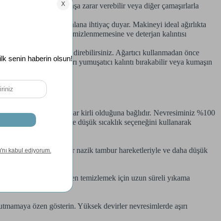
akılarak kopabilir, kumaşa zarar verebilir veya diğer çamaşırlarla
ek için bir miktar ek alana ihtiyaç duyar. Makineyi ideal ağırlıkta
resimlerin tam olarak temizlenmemesine ve deterjan kalıntısı
 seçeneklerini değerlendirebilirsiniz. Ağartıcı kullanmadan önce
tarını iyi ayarlayın, aşırı yumuşatıcı kalıntı bırakabilir veya kumaşın
e birlikte ürünün ne kadar kirli olduğuna bağlıdır. Nevresiminiz %100
renkli pamuklu ürünlerde düşük sıcaklık seçeneğini kullanarak
ygunudur. Bu programlar nazik tambur hareketleriyle ve daha düşük
iniz. Yoğun kirleri tamamen temizlemek için uzun süreli yıkama
 tutmamaya özen gösterin. Yüksek devirler nevresimlerde aşırı