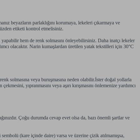
manız beyazların parlaklığını korumaya, lekeleri çıkarmaya ve
zden etiketi kontrol etmelisiniz.
 yapabilir hem de renk solmasını önleyebilirsiniz. Daha inatçı lekeler
ı olacaktır. Narin kumaşlardan üretilen yatak tekstilleri için 30°C
renk solmasına veya buruşmasına neden olabilir.İster doğal yollarla
n çekmesini, yıpranmasını veya aşırı kırışmasını önlemenize yardımcı
ğınızdır. Çoğu durumda cevap evet olsa da, bazı önemli şartlar ve
sembolü (kare içinde daire) varsa ve üzerine çizik atılmamışsa,