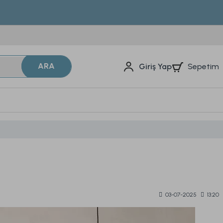
ARA
Sepetim
Giriş Yap
03-07-2025
13:20