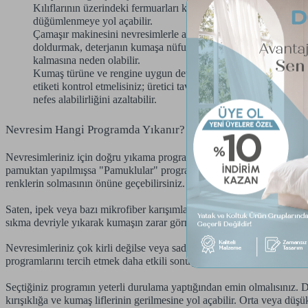
Kılıflarının üzerindeki fermuarları kapatıp varsa açık düğmeleri
düğümlenmeye yol açabilir.
Çamaşır makinesini nevresimlerle aşırı doldurmaktan kaçınmalısı
doldurmak, deterjanın kumaşa nüfuz etmesini, kirin etkili şekil
kalmasına neden olabilir.
Kumaş türüne ve rengine uygun deterjan seçimi önemlidir. Renk s
etiketi kontrol etmelisiniz; üretici tavsiyelerinde yer almıyorsa 
nefes alabilirliğini azaltabilir.
Nevresim Hangi Programda Yıkanır?
Nevresimleriniz için doğru yıkama programını seçmek, etkili temizlik 
pamuktan yapılmışsa "Pamuklular" programını kullanabilirsiniz. Bu pr
renklerin solmasının önüne geçebilirsiniz.
Saten, ipek veya bazı mikrofiber karışımlar gibi daha hassas kumaşl
sıkma devriyle yıkarak kumaşın zarar görmesini önler.
Nevresimleriniz çok kirli değilse veya sadece tazelemek istiyorsanız, 
programlarını tercih etmek daha etkili sonuç verecektir.
Seçtiğiniz programın yeterli durulama yaptığından emin olmalısınız. De
kırışıklığa ve kumaş liflerinin gerilmesine yol açabilir. Orta veya düşü