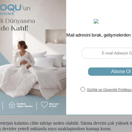
 iliklemelisiniz. Açık kalan fermuarlar veya düğmeler yıkama sırasında t
nız. Nevresimler yıkama sırasında şişer ve makinenin içinde hareket etm
de çıkmasını durulamanın tam olmasına yardımcı olur. Aşırı doluluk, nev
olmasını önlemek adına, renkli tekstil ürünlerine yönelik özel deterjan
ağartıcı kullanmaktan imtina edebilirsiniz. Yumuşatıcı kullanacaksanız mik
adına oldukça kritiktir. Program seçimi nevresimin yapıldığı malzemeyl
ogram tipik olarak daha yüksek sıkma devirlerine olanak tanır. Ancak 
ardan yapılmış nevresimler için "Hassas" veya "Narin" programları en u
bakım etiketine uygun hızlı bir programı düşük sıcaklıkta kullanabilirs
terjan kalıntısı ciltte tahrişe neden olabilir. Sıkma devrini çok yüksek
k devirler yeterli miktarda suyu uzaklaştırırken kumaşı korur.