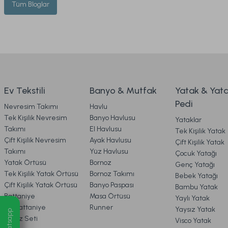
Tüm Bloglar
Ev Tekstili
Banyo & Mutfak
Yatak & Yat
Pedi
Nevresim Takımı
Havlu
Tek Kişilik Nevresim
Banyo Havlusu
Yataklar
Takımı
El Havlusu
Tek Kişilik Yatak
Çift Kişilik Nevresim
Ayak Havlusu
Çift Kişilik Yatak
Takımı
Yüz Havlusu
Çocuk Yatağı
Yatak Örtüsü
Bornoz
Genç Yatağı
Tek Kişilik Yatak Örtüsü
Bornoz Takımı
Bebek Yatağı
Çift Kişilik Yatak Örtüsü
Banyo Paspası
Bambu Yatak
Battaniye
Masa Örtüsü
Yaylı Yatak
TV Battaniye
Runner
Yaysız Yatak
Whatsapp
Çeyiz Seti
Visco Yatak