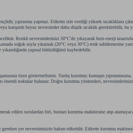
çlidir, yıpranma yapmaz. Etiketin izin verdiği yüksek sıcaklıklara çık
ya karışımlı beyaz nevresimler daha düşük sıcaklık gerektirebilir, bu yü
celiktir. Renkli nevresimlerinizi 30°C'de yıkayarak hem enerji tasarrufu
ıkamada soğuk suyla yıkamak (20°C veya 30°C) renk sabitlemesine yardımc
rde yıkandığında yapısal bütünlüğünü kaybedebilir.
aşamasına özen göstermelisiniz. Yanlış kurutma; kumaşın yıpranmasına, 
zı önemli noktalar bulunur. Doğru kurutma yöntemleri, nevresimlerinizi
erak edilen sorulardan biri, bunları kurutma makinesine atıp atamayaca
gereken yer nevresiminizin bakım etiketidir. Etikette kurutma makinesi 