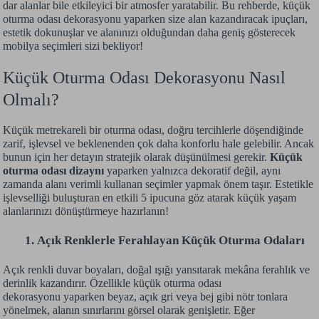
dar alanlar bile etkileyici bir atmosfer yaratabilir. Bu rehberde, küçük
oturma odası dekorasyonu yaparken size alan kazandıracak ipuçları,
estetik dokunuşlar ve alanınızı olduğundan daha geniş gösterecek
mobilya seçimleri sizi bekliyor!
Küçük Oturma Odası Dekorasyonu Nasıl
Olmalı?
Küçük metrekareli bir oturma odası, doğru tercihlerle döşendiğinde
zarif, işlevsel ve beklenenden çok daha konforlu hale gelebilir. Ancak
bunun için her detayın stratejik olarak düşünülmesi gerekir.
Küçük
oturma odası dizaynı
yaparken yalnızca dekoratif değil, aynı
zamanda alanı verimli kullanan seçimler yapmak önem taşır. Estetikle
işlevselliği buluşturan en etkili 5 ipucuna göz atarak küçük yaşam
alanlarınızı dönüştürmeye hazırlanın!
Açık Renklerle Ferahlayan Küçük Oturma Odaları 
Açık renkli duvar boyaları, doğal ışığı yansıtarak mekâna ferahlık ve
derinlik kazandırır. Özellikle küçük oturma odası
dekorasyonu yaparken beyaz, açık gri veya bej gibi nötr tonlara
yönelmek, alanın sınırlarını görsel olarak genişletir. Eğer