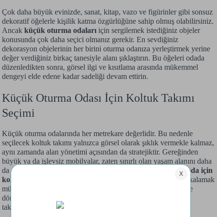
Çok daha büyük evinizde, sanat, kitap, vazo ve figürinler gibi sonsuz
dekoratif öğelerle kişilik katma özgürlüğüne sahip olmuş olabilirsiniz.
Ancak
küçük oturma odaları
için sergilemek istediğiniz objeler
konusunda çok daha seçici olmanız gerekir. En sevdiğiniz
dekorasyon objelerinin her birini oturma odanıza yerleştirmek yerine
değer verdiğiniz birkaç tanesiyle alanı şıklaştırın. Bu öğeleri odada
düzenledikten sonra, görsel ilgi ve kısıtlama arasında mükemmel
dengeyi elde edene kadar sadeliği devam ettirin.
Küçük Oturma Odası İçin Koltuk Takımı
Seçimi
Küçük oturma odalarında her metrekare değerlidir. Bu nedenle
seçilecek koltuk takımı yalnızca görsel olarak şıklık vermekle kalmaz,
aynı zamanda alan yönetimi açısından da stratejiktir. Gereğinden
büyük ya da işlevsiz mobilyalar, zaten sınırlı olan yaşam alanını daha
da daraltabilir. Oysa ki iyi planlanmış bir yerleşim ve
küçük oda için
koltuk
seçimiyle, hem konforu hem de ferahlığı aynı anda yakalamak
mümkündür. Siz de yaşam alanınızı daha keyifli ve şık bir hale
dönüştürmek istiyorsanız aşağıdaki küçük odalar için koltuk
takımı önerileri ilham verici bir başlangıç olabilir.