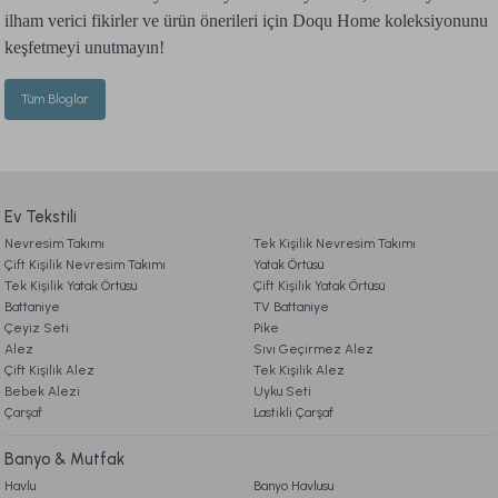
ilham verici fikirler ve ürün önerileri için Doqu Home koleksiyonunu
keşfetmeyi unutmayın!
Tüm Bloglar
Ev Tekstili
Nevresim Takımı
Tek Kişilik Nevresim Takımı
Çift Kişilik Nevresim Takımı
Yatak Örtüsü
Tek Kişilik Yatak Örtüsü
Çift Kişilik Yatak Örtüsü
Battaniye
TV Battaniye
Çeyiz Seti
Pike
Alez
Sıvı Geçirmez Alez
Çift Kişilik Alez
Tek Kişilik Alez
Bebek Alezi
Uyku Seti
Çarşaf
Lastikli Çarşaf
Banyo & Mutfak
Havlu
Banyo Havlusu