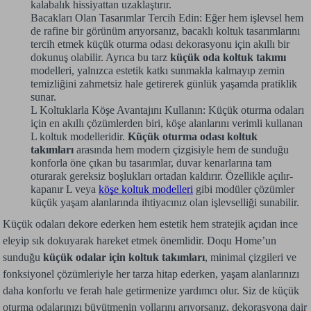
kalabalık hissiyattan uzaklaştırır.
Bacakları Olan Tasarımlar Tercih Edin: Eğer hem işlevsel hem
de rafine bir görünüm arıyorsanız, bacaklı koltuk tasarımlarını
tercih etmek küçük oturma odası dekorasyonu için akıllı bir
dokunuş olabilir. Ayrıca bu tarz
küçük oda koltuk takımı
modelleri, yalnızca estetik katkı sunmakla kalmayıp zemin
temizliğini zahmetsiz hale getirerek günlük yaşamda pratiklik
sunar.
L Koltuklarla Köşe Avantajını Kullanın: Küçük oturma odaları
için en akıllı çözümlerden biri, köşe alanlarını verimli kullanan
L koltuk modelleridir.
Küçük oturma odası koltuk
takımları
arasında hem modern çizgisiyle hem de sunduğu
konforla öne çıkan bu tasarımlar, duvar kenarlarına tam
oturarak gereksiz boşlukları ortadan kaldırır. Özellikle açılır-
kapanır L veya
köşe koltuk modelleri
gibi modüler çözümler
küçük yaşam alanlarında ihtiyacınız olan işlevselliği sunabilir.
Küçük odaları dekore ederken hem estetik hem stratejik açıdan ince
eleyip sık dokuyarak hareket etmek önemlidir. Doqu Home’un
sunduğu
küçük odalar için koltuk takımları
, minimal çizgileri ve
fonksiyonel çözümleriyle her tarza hitap ederken, yaşam alanlarınızı
daha konforlu ve ferah hale getirmenize yardımcı olur. Siz de küçük
oturma odalarınızı büyütmenin yollarını arıyorsanız, dekorasyona dair