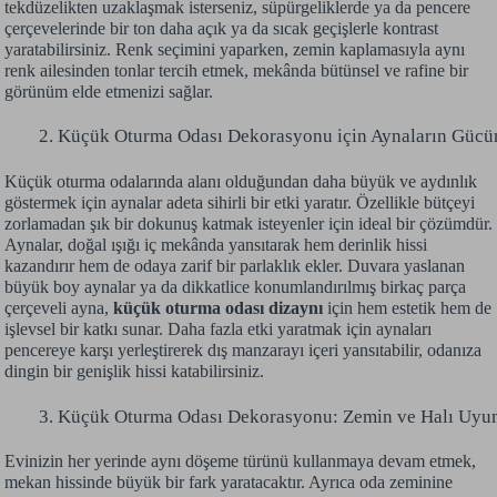
tekdüzelikten uzaklaşmak isterseniz, süpürgeliklerde ya da pencere
çerçevelerinde bir ton daha açık ya da sıcak geçişlerle kontrast
yaratabilirsiniz. Renk seçimini yaparken, zemin kaplamasıyla aynı
renk ailesinden tonlar tercih etmek, mekânda bütünsel ve rafine bir
görünüm elde etmenizi sağlar.
Küçük Oturma Odası Dekorasyonu için Aynaların Gücü
Küçük oturma odalarında alanı olduğundan daha büyük ve aydınlık
göstermek için aynalar adeta sihirli bir etki yaratır. Özellikle bütçeyi
zorlamadan şık bir dokunuş katmak isteyenler için ideal bir çözümdür.
Aynalar, doğal ışığı iç mekânda yansıtarak hem derinlik hissi
kazandırır hem de odaya zarif bir parlaklık ekler. Duvara yaslanan
büyük boy aynalar ya da dikkatlice konumlandırılmış birkaç parça
çerçeveli ayna,
küçük oturma odası dizaynı
için hem estetik hem de
işlevsel bir katkı sunar. Daha fazla etki yaratmak için aynaları
pencereye karşı yerleştirerek dış manzarayı içeri yansıtabilir, odanıza
dingin bir genişlik hissi katabilirsiniz.
Küçük Oturma Odası Dekorasyonu: Zemin ve Halı Uyu
Evinizin her yerinde aynı döşeme türünü kullanmaya devam etmek,
mekan hissinde büyük bir fark yaratacaktır. Ayrıca oda zeminine