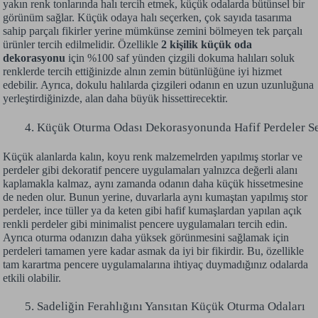
yakın renk tonlarında halı tercih etmek, küçük odalarda bütünsel bir
görünüm sağlar. Küçük odaya halı seçerken, çok sayıda tasarıma
sahip parçalı fikirler yerine mümkünse zemini bölmeyen tek parçalı
ürünler tercih edilmelidir. Özellikle
2 kişilik küçük oda
dekorasyonu
için %100 saf yünden çizgili dokuma halıları soluk
renklerde tercih ettiğinizde alnın zemin bütünlüğüne iyi hizmet
edebilir. Ayrıca, dokulu halılarda çizgileri odanın en uzun uzunluğuna
yerleştirdiğinizde, alan daha büyük hissettirecektir.
Küçük Oturma Odası Dekorasyonunda Hafif Perdeler Se
Küçük alanlarda kalın, koyu renk malzemelrden yapılmış storlar ve
perdeler gibi dekoratif pencere uygulamaları yalnızca değerli alanı
kaplamakla kalmaz, aynı zamanda odanın daha küçük hissetmesine
de neden olur. Bunun yerine, duvarlarla aynı kumaştan yapılmış stor
perdeler, ince tüller ya da keten gibi hafif kumaşlardan yapılan açık
renkli perdeler gibi minimalist pencere uygulamaları tercih edin.
Ayrıca oturma odanızın daha yüksek görünmesini sağlamak için
perdeleri tamamen yere kadar asmak da iyi bir fikirdir. Bu, özellikle
tam karartma pencere uygulamalarına ihtiyaç duymadığınız odalarda
etkili olabilir.
Sadeliğin Ferahlığını Yansıtan Küçük Oturma Odaları 