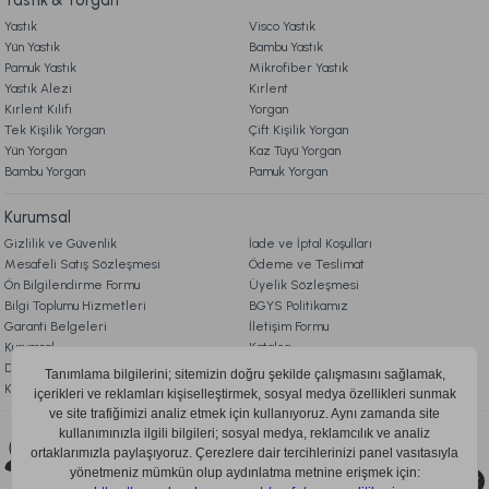
Yastık
Visco Yastık
Yün Yastık
Bambu Yastık
Pamuk Yastık
Mikrofiber Yastık
Yastık Alezi
Kırlent
Kırlent Kılıfı
Yorgan
Tek Kişilik Yorgan
Çift Kişilik Yorgan
Yün Yorgan
Kaz Tüyü Yorgan
Bambu Yorgan
Pamuk Yorgan
Kurumsal
Gizlilik ve Güvenlik
İade ve İptal Koşulları
Mesafeli Satış Sözleşmesi
Ödeme ve Teslimat
Ön Bilgilendirme Formu
Üyelik Sözleşmesi
Bilgi Toplumu Hizmetleri
BGYS Politikamız
Garanti Belgeleri
İletişim Formu
Kurumsal
Katalog
Doqu Blog
Çerez Politikası
KVKK Aydınlatma Metni
Bizi Takip Edin
0850 205 03 35