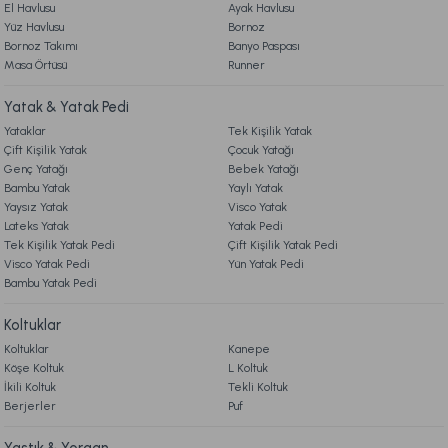
El Havlusu
Ayak Havlusu
Yüz Havlusu
Bornoz
Bornoz Takımı
Banyo Paspası
Masa Örtüsü
Runner
Yatak & Yatak Pedi
Yataklar
Tek Kişilik Yatak
Çift Kişilik Yatak
Çocuk Yatağı
Genç Yatağı
Bebek Yatağı
Bambu Yatak
Yaylı Yatak
Yaysız Yatak
Visco Yatak
Lateks Yatak
Yatak Pedi
Tek Kişilik Yatak Pedi
Çift Kişilik Yatak Pedi
Visco Yatak Pedi
Yün Yatak Pedi
Bambu Yatak Pedi
Koltuklar
Koltuklar
Kanepe
Köşe Koltuk
L Koltuk
İkili Koltuk
Tekli Koltuk
Berjerler
Puf
Yastık & Yorgan