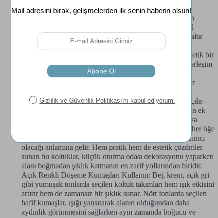
Kompakt Mobilyalar Kullanın:
Küçük odaya koltuk
takımı
seçerken estetikten önceki ilk hedefiniz, mekânın
ölçeğine uygun tasarımlar seçmektir. Gösterişli ve hantal
mobilyalar, alanı daraltarak hem kullanım konforunu azaltır
hem de görsel kalabalık yaratır. Oysa ki, zarif detaylarla
tamamlanmış, yalın çizgilere sahip bu koltuklar, hem estetik bir
görünüm sunar hem de dar alanlarda nefes aldıran bir yerleşim
sağlar.
Modüler Koltuk Takımları Seçin: Koltuklardaki modüler
sistemler sayesinde hem görsel sadelik sağlanır hem de
kullanım alanı maksimum seviyeye çıkarılır. Özellikle açılır-
kapanır mekanizmalara sahip modeller, misafir ağırlarken ek
yatak işlevi sunarak konforu ikiye katlar. Bu, iki mobilya
parçası arasında karar vermenize gerek kalmayacağı ve her öğe
İçin kullanımları ikiye katlayarak tasarruf etmenize yardımcı
olacağı anlamına gelir. Hem pratik hem de estetik çözümler
sunan bu koltuklar, küçük oturma odası dekorasyonu yaparken
alanı boğmadan şıklık katmanın en zarif yollarından biridir.
Açık Renkli Döşeme Kumaşları Kullanın: Bej, krem, açık gri
gibi yumuşak tonlarda seçilen koltuk takımları hem ışık etkisini
artırır hem de zamansız bir şıklık sunar. Nötr tonlarda seçilen
hafif kumaşlar, ışığı yansıtarak alanın olduğundan daha
aydınlık görünmesini sağlarken aynı zamanda boğucu ve